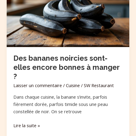
sont-
elles
encore
bonnes
à
manger
?
Des bananes noircies sont-
elles encore bonnes à manger
?
Laisser un commentaire
/
Cuisine
/
SW Restaurant
Dans chaque cuisine, la banane s’invite, parfois
fièrement dorée, parfois timide sous une peau
constellée de noir. On se retrouve
Lire la suite »