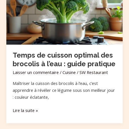
optimal
des
brocolis
à
l’eau
:
guide
pratique
Temps de cuisson optimal des
brocolis à l’eau : guide pratique
Laisser un commentaire
/
Cuisine
/
SW Restaurant
Maîtriser la cuisson des brocolis à l’eau, c’est
apprendre à révéler ce légume sous son meilleur jour
: couleur éclatante,
Lire la suite »