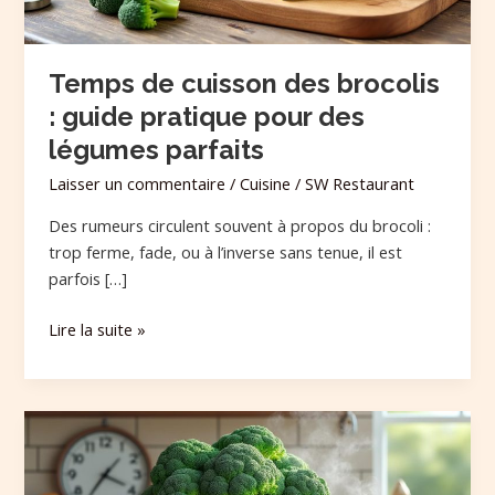
pour
des
légumes
Temps de cuisson des brocolis
parfaits
: guide pratique pour des
légumes parfaits
Laisser un commentaire
/
Cuisine
/
SW Restaurant
Des rumeurs circulent souvent à propos du brocoli :
trop ferme, fade, ou à l’inverse sans tenue, il est
parfois […]
Lire la suite »
Temps
de
cuisson