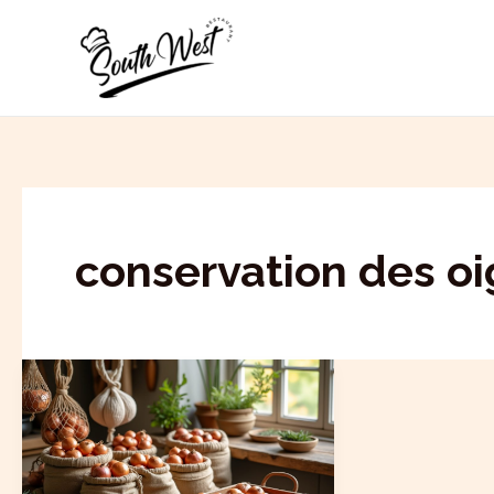
Aller
au
contenu
conservation des o
Comment
conserver
les
oignons
et