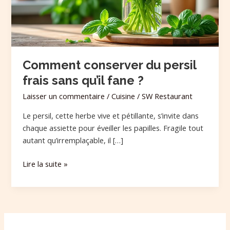
qu’il
fane
?
Comment conserver du persil
frais sans qu’il fane ?
Laisser un commentaire
/
Cuisine
/
SW Restaurant
Le persil, cette herbe vive et pétillante, s’invite dans
chaque assiette pour éveiller les papilles. Fragile tout
autant qu’irremplaçable, il […]
Lire la suite »