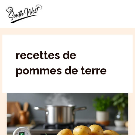
Aller
MAI
au
ME
contenu
recettes de
pommes de terre
Temps
de
cuisson
des
pommes
de