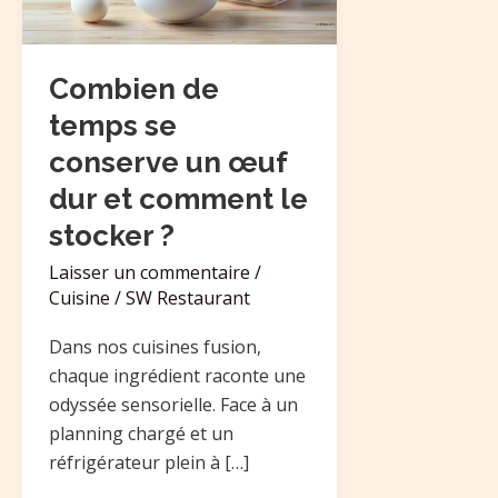
un
œuf
dur
Combien de
et
temps se
comment
conserve un œuf
le
dur et comment le
stocker
?
stocker ?
Laisser un commentaire
/
Cuisine
/
SW Restaurant
Dans nos cuisines fusion,
chaque ingrédient raconte une
odyssée sensorielle. Face à un
planning chargé et un
réfrigérateur plein à […]