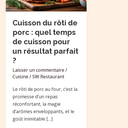
:
quel
temps
Cuisson du rôti de
de
porc : quel temps
cuisson
de cuisson pour
pour
un résultat parfait
un
résultat
?
parfait
Laisser un commentaire
/
?
Cuisine
/
SW Restaurant
Le rôti de porc au four, c’est la
promesse d’un repas
réconfortant, la magie
d’arômes enveloppants, et le
goût inimitable […]