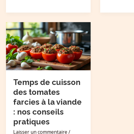
Temps
de
cuisson
des
tomates
farcies
à
la
Temps de cuisson
viande
des tomates
:
farcies à la viande
nos
: nos conseils
conseils
pratiques
pratiques
Laisser un commentaire
/