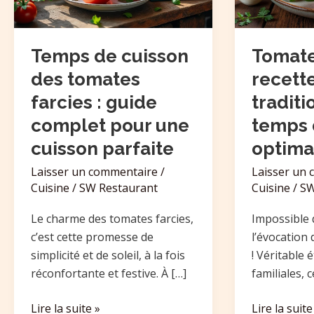
farcies
et
:
temps
guide
de
Temps de cuisson
Tomates
complet
cuisson
des tomates
recett
pour
optimal
farcies : guide
traditi
une
complet pour une
temps 
cuisson
parfaite
cuisson parfaite
optima
Laisser un commentaire
/
Laisser un
Cuisine
/
SW Restaurant
Cuisine
/
SW
Le charme des tomates farcies,
Impossible 
c’est cette promesse de
l’évocation 
simplicité et de soleil, à la fois
! Véritable 
réconfortante et festive. À […]
familiales, 
Lire la suite »
Lire la suite