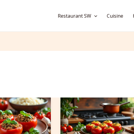
Restaurant SW
Cuisine
Temps
de
cuisson
des
le
tomates