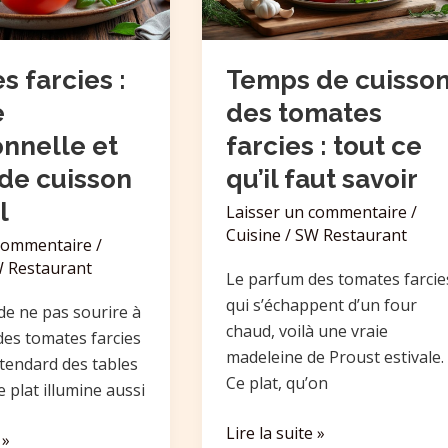
farcies
:
tout
 farcies :
Temps de cuisso
ce
e
des tomates
qu’il
onnelle et
farcies : tout ce
faut
de cuisson
qu’il faut savoir
savoir
l
Laisser un commentaire
/
Cuisine
/
SW Restaurant
 commentaire
/
 Restaurant
Le parfum des tomates farcie
qui s’échappent d’un four
de ne pas sourire à
chaud, voilà une vraie
des tomates farcies
madeleine de Proust estivale.
étendard des tables
Ce plat, qu’on
ce plat illumine aussi
Lire la suite »
 »