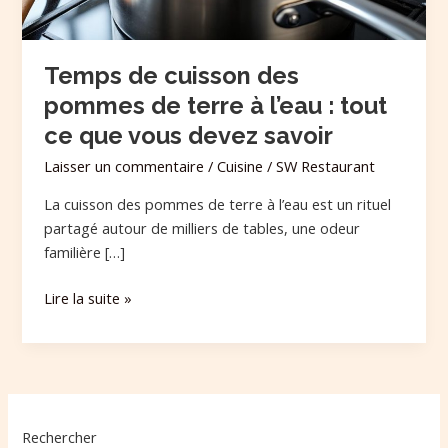
l’eau
:
tout
Temps de cuisson des
ce
pommes de terre à l’eau : tout
que
vous
ce que vous devez savoir
devez
Laisser un commentaire
/
Cuisine
/
SW Restaurant
savoir
La cuisson des pommes de terre à l’eau est un rituel
partagé autour de milliers de tables, une odeur
familière […]
Lire la suite »
Rechercher