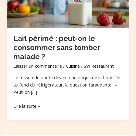
consommer
sans
tomber
malade
?
Lait périmé : peut-on le
consommer sans tomber
malade ?
Laisser un commentaire
/
Cuisine
/
SW Restaurant
Le frisson du doute devant une brique de lait oubliée
au fond du réfrigérateur, la question taraudante : «
Peut-on […]
Lire la suite »