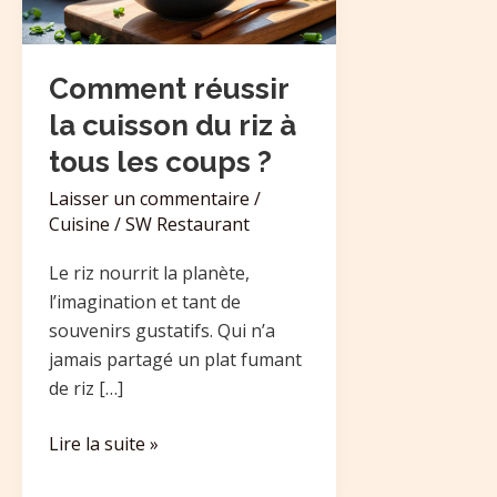
riz
à
tous
Comment réussir
les
la cuisson du riz à
coups
tous les coups ?
?
Laisser un commentaire
/
Cuisine
/
SW Restaurant
Le riz nourrit la planète,
l’imagination et tant de
souvenirs gustatifs. Qui n’a
jamais partagé un plat fumant
de riz […]
Lire la suite »