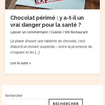
vrai
danger
pour
Chocolat périmé : y a-t-il un
la
vrai danger pour la santé ?
santé
?
Laisser un commentaire
/
Cuisine
/
SW Restaurant
Le plaisir d’ouvrir une tablette de chocolat, c’est
d’abord un instant suspendu – entre la promesse du
croquant et les […]
Lire la suite »
Rechercher
RECHERCHER