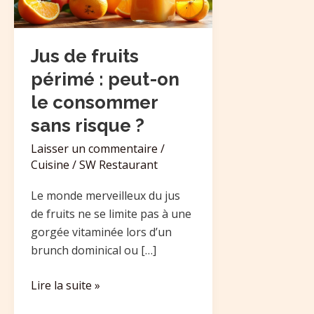
peut-
on
le
Jus de fruits
consommer
périmé : peut-on
sans
le consommer
risque
sans risque ?
?
Laisser un commentaire
/
Cuisine
/
SW Restaurant
Le monde merveilleux du jus
de fruits ne se limite pas à une
gorgée vitaminée lors d’un
brunch dominical ou […]
Lire la suite »