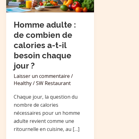
de
calories
a-
Homme adulte :
t-
de combien de
il
calories a-t-il
besoin
besoin chaque
chaque
jour
jour ?
?
Laisser un commentaire
/
Healthy
/
SW Restaurant
Chaque jour, la question du
nombre de calories
nécessaires pour un homme
adulte revient comme une
ritournelle en cuisine, au […]