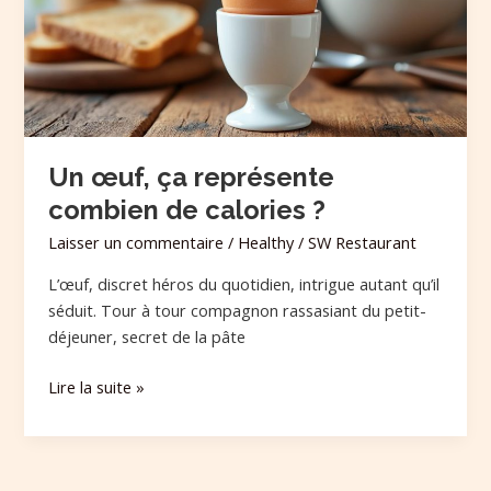
combien
de
calories
?
Un œuf, ça représente
combien de calories ?
Laisser un commentaire
/
Healthy
/
SW Restaurant
L’œuf, discret héros du quotidien, intrigue autant qu’il
séduit. Tour à tour compagnon rassasiant du petit-
déjeuner, secret de la pâte
Lire la suite »