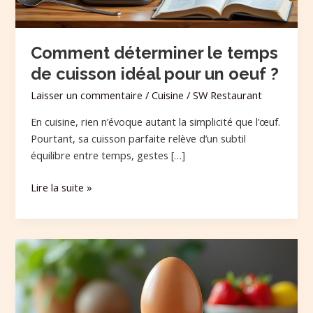
un
oeuf
?
Comment déterminer le temps
de cuisson idéal pour un oeuf ?
Laisser un commentaire
/
Cuisine
/
SW Restaurant
En cuisine, rien n’évoque autant la simplicité que l’œuf.
Pourtant, sa cuisson parfaite relève d’un subtil
équilibre entre temps, gestes […]
Lire la suite »
Un
œuf,
ça
représente