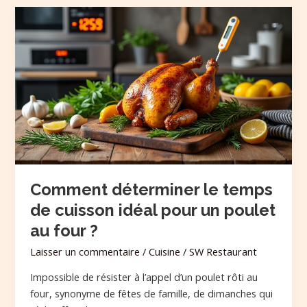
Comment
déterminer
le
temps
de
cuisson
idéal
pour
un
poulet
au
Comment déterminer le temps
four
de cuisson idéal pour un poulet
?
au four ?
Laisser un commentaire
/
Cuisine
/
SW Restaurant
Impossible de résister à l’appel d’un poulet rôti au
four, synonyme de fêtes de famille, de dimanches qui