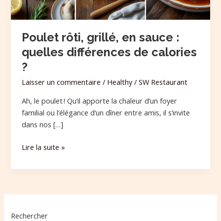
de
calories
?
Poulet rôti, grillé, en sauce :
quelles différences de calories
?
Laisser un commentaire
/
Healthy
/
SW Restaurant
Ah, le poulet ! Qu’il apporte la chaleur d’un foyer
familial ou l’élégance d’un dîner entre amis, il s’invite
dans nos […]
Lire la suite »
Rechercher