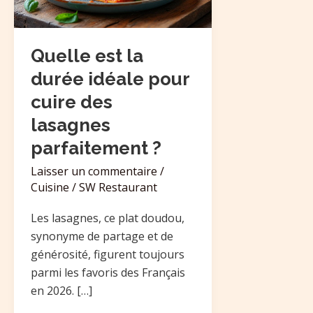
pour
cuire
des
Quelle est la
lasagnes
durée idéale pour
parfaitement
cuire des
?
lasagnes
parfaitement ?
Laisser un commentaire
/
Cuisine
/
SW Restaurant
Les lasagnes, ce plat doudou,
synonyme de partage et de
générosité, figurent toujours
parmi les favoris des Français
en 2026. […]