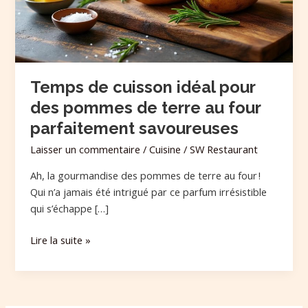
pommes
de
terre
au
four
Temps de cuisson idéal pour
parfaitement
des pommes de terre au four
savoureuses
parfaitement savoureuses
Laisser un commentaire
/
Cuisine
/
SW Restaurant
Ah, la gourmandise des pommes de terre au four !
Qui n’a jamais été intrigué par ce parfum irrésistible
qui s’échappe […]
Lire la suite »