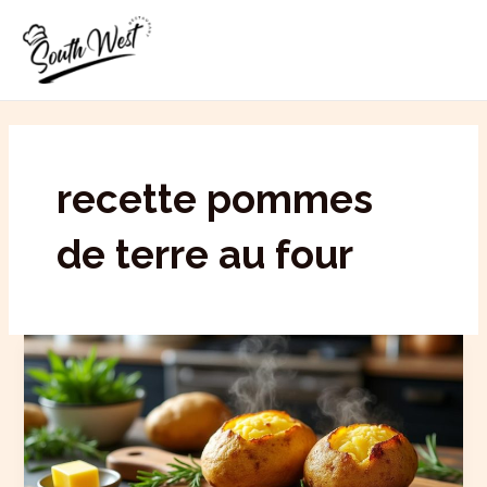
Aller
MAI
au
ME
contenu
recette pommes
de terre au four
Temps
de
cuisson
idéal
pour
des