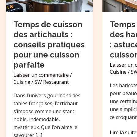
:
verts
conseils
:
pratiques
astuces
Temps de cuisson
Temps 
pour
pour
des artichauts :
des har
une
une
conseils pratiques
: astu
cuisson
cuisson
pour une cuisson
cuisso
parfaite
parfaite
parfaite
Laisser un
Cuisine
/
SW
Laisser un commentaire
/
Cuisine
/
SW Restaurant
Les haricot
pour beauc
Dans l’univers gourmand des
une certain
tables françaises, l’artichaut
une simplic
s’impose comme une star :
ce croquant 
noble, indémodable,
mystérieux. Que l’on aime le
Lire la suite
savourer […]