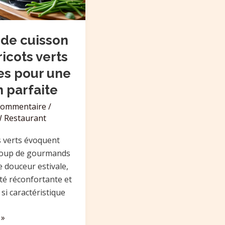
de cuisson
icots verts
ces pour une
n parfaite
 commentaire
/
 Restaurant
s verts évoquent
oup de gourmands
e douceur estivale,
ité réconfortante et
si caractéristique
 »