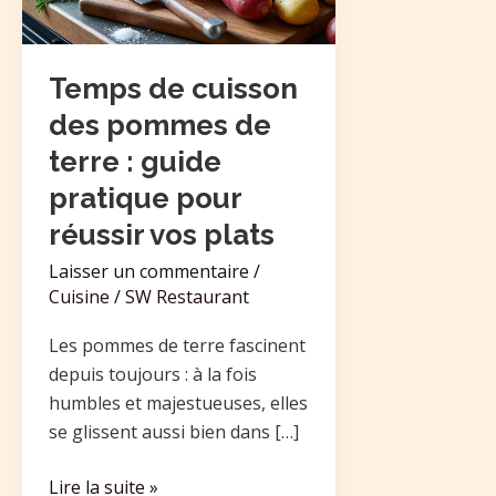
de
terre
:
Temps de cuisson
guide
des pommes de
pratique
terre : guide
pour
pratique pour
réussir
vos
réussir vos plats
plats
Laisser un commentaire
/
Cuisine
/
SW Restaurant
Les pommes de terre fascinent
depuis toujours : à la fois
humbles et majestueuses, elles
se glissent aussi bien dans […]
Lire la suite »