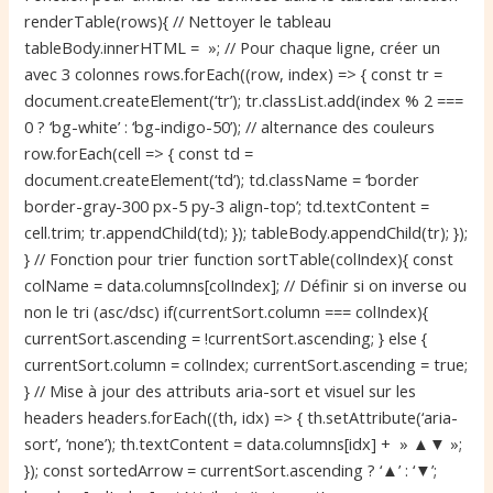
renderTable(rows){ // Nettoyer le tableau
tableBody.innerHTML = »; // Pour chaque ligne, créer un
avec 3 colonnes rows.forEach((row, index) => { const tr =
document.createElement(‘tr’); tr.classList.add(index % 2 ===
0 ? ‘bg-white’ : ‘bg-indigo-50’); // alternance des couleurs
row.forEach(cell => { const td =
document.createElement(‘td’); td.className = ‘border
border-gray-300 px-5 py-3 align-top’; td.textContent =
cell.trim; tr.appendChild(td); }); tableBody.appendChild(tr); });
} // Fonction pour trier function sortTable(colIndex){ const
colName = data.columns[colIndex]; // Définir si on inverse ou
non le tri (asc/dsc) if(currentSort.column === colIndex){
currentSort.ascending = !currentSort.ascending; } else {
currentSort.column = colIndex; currentSort.ascending = true;
} // Mise à jour des attributs aria-sort et visuel sur les
headers headers.forEach((th, idx) => { th.setAttribute(‘aria-
sort’, ‘none’); th.textContent = data.columns[idx] + » ▲▼ »;
}); const sortedArrow = currentSort.ascending ? ‘▲’ : ‘▼’;