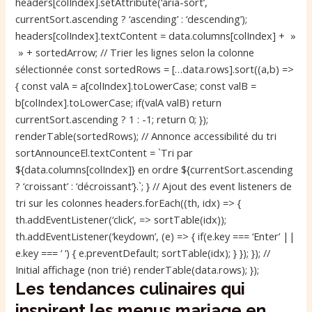
headers[colIndex].setAttribute(‘aria-sort’,
currentSort.ascending ? ‘ascending’ : ‘descending’);
headers[colIndex].textContent = data.columns[colIndex] + »
» + sortedArrow; // Trier les lignes selon la colonne
sélectionnée const sortedRows = […data.rows].sort((a,b) =>
{ const valA = a[colIndex].toLowerCase; const valB =
b[colIndex].toLowerCase; if(valA valB) return
currentSort.ascending ? 1 : -1; return 0; });
renderTable(sortedRows); // Annonce accessibilité du tri
sortAnnounceEl.textContent = `Tri par
${data.columns[colIndex]} en ordre ${currentSort.ascending
? ‘croissant’ : ‘décroissant’}.`; } // Ajout des event listeners de
tri sur les colonnes headers.forEach((th, idx) => {
th.addEventListener(‘click’, => sortTable(idx));
th.addEventListener(‘keydown’, (e) => { if(e.key === ‘Enter’ ||
e.key === ‘ ‘) { e.preventDefault; sortTable(idx); } }); }); //
Initial affichage (non trié) renderTable(data.rows); });
Les tendances culinaires qui
inspirent les menus mariage en