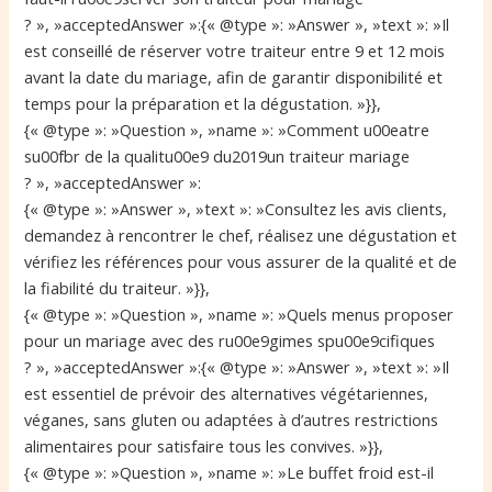
? », »acceptedAnswer »:{« @type »: »Answer », »text »: »Il
est conseillé de réserver votre traiteur entre 9 et 12 mois
avant la date du mariage, afin de garantir disponibilité et
temps pour la préparation et la dégustation. »}},
{« @type »: »Question », »name »: »Comment u00eatre
su00fbr de la qualitu00e9 du2019un traiteur mariage
? », »acceptedAnswer »:
{« @type »: »Answer », »text »: »Consultez les avis clients,
demandez à rencontrer le chef, réalisez une dégustation et
vérifiez les références pour vous assurer de la qualité et de
la fiabilité du traiteur. »}},
{« @type »: »Question », »name »: »Quels menus proposer
pour un mariage avec des ru00e9gimes spu00e9cifiques
? », »acceptedAnswer »:{« @type »: »Answer », »text »: »Il
est essentiel de prévoir des alternatives végétariennes,
véganes, sans gluten ou adaptées à d’autres restrictions
alimentaires pour satisfaire tous les convives. »}},
{« @type »: »Question », »name »: »Le buffet froid est-il