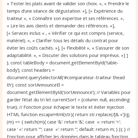
« Tester les plats avant de valider son choix. », « Prendre le
temps d’une séance de dégustation. »], [« Expérience du
traiteur », « Connaître son expertise et ses références. »,
« Lire les avis clients et demander des références. »],
[« Services inclus « , « Vérifier ce qui est compris (service,
matériel). », « Clarifier tous les détails du contrat pour
éviter les coûts cachés. »], [« Flexibilité », « S’assurer de son
adaptabilité. », « Discuter des solutions pour imprévus. »] ]
}; const tableBody = document.getElementById(‘table-
body’); const headers =
document.querySelectorAll(‘#comparateur-traiteur thead
th’); const sortAnnounceEl =
document.getElementById(‘sortAnnounce’); // Variables pour
garder l’état du tri let currentSort = {column: null, ascending:
true}; // Fonction pour échaper le texte et éviter injection
HTML function escapeHtml(str){ return str.replace(/[& »‘]/g,
(m) => { switch(m){ case ‘&’: return ‘&’; case »: return ‘>’;
case ‘ »‘: return ‘"’; case »’: return ‘'’; default: return m; } }); } //
Fonction pour afficher les données dans le tableau function