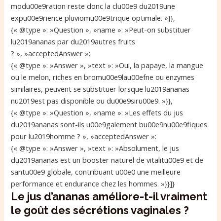
modu00e9ration reste donc la clu00e9 du2019une
expu00e9rience pluviomu00e9trique optimale. »}},
{« @type »: »Question », »name »: »Peut-on substituer
lu2019ananas par du2019autres fruits
? », »acceptedAnswer »:
{« @type »: »Answer », »text »: »Oui, la papaye, la mangue
ou le melon, riches en bromu00e9lau00efne ou enzymes
similaires, peuvent se substituer lorsque lu2019ananas
nu2019est pas disponible ou du00e9siru00e9. »}},
{« @type »: »Question », »name »: »Les effets du jus
du2019ananas sont-ils u00e9galement bu00e9nu00e9fiques
pour lu2019homme ? », »acceptedAnswer »:
{« @type »: »Answer », »text »: »Absolument, le jus
du2019ananas est un booster naturel de vitalitu00e9 et de
santu00e9 globale, contribuant u00e0 une meilleure
performance et endurance chez les hommes. »}}]}
Le jus d’ananas améliore-t-il vraiment
le goût des sécrétions vaginales ?