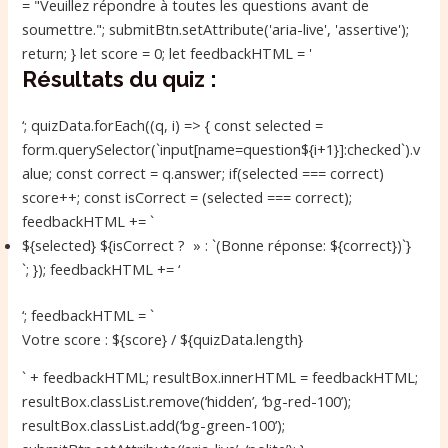
= "Veuillez répondre à toutes les questions avant de
soumettre."; submitBtn.setAttribute('aria-live', 'assertive');
return; } let score = 0; let feedbackHTML = '
Résultats du quiz :
‘; quizData.forEach((q, i) => { const selected =
form.querySelector(`input[name=question${i+1}]:checked`).v
alue; const correct = q.answer; if(selected === correct)
score++; const isCorrect = (selected === correct);
feedbackHTML += `
${selected}
${isCorrect ? » : `
(Bonne réponse: ${correct})
`}
`; }); feedbackHTML += ‘
‘; feedbackHTML = `
Votre score : ${score} / ${quizData.length}
` + feedbackHTML; resultBox.innerHTML = feedbackHTML;
resultBox.classList.remove(‘hidden’, ‘bg-red-100’);
resultBox.classList.add(‘bg-green-100’);