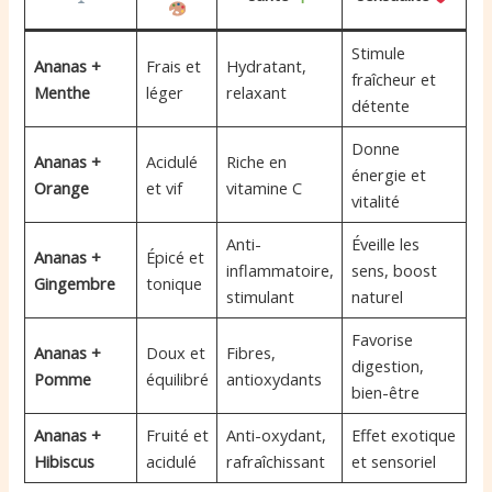
Stimule
Ananas +
Frais et
Hydratant,
fraîcheur et
Menthe
léger
relaxant
détente
Donne
Ananas +
Acidulé
Riche en
énergie et
Orange
et vif
vitamine C
vitalité
Anti-
Éveille les
Ananas +
Épicé et
inflammatoire,
sens, boost
Gingembre
tonique
stimulant
naturel
Favorise
Ananas +
Doux et
Fibres,
digestion,
Pomme
équilibré
antioxydants
bien-être
Ananas +
Fruité et
Anti-oxydant,
Effet exotique
Hibiscus
acidulé
rafraîchissant
et sensoriel