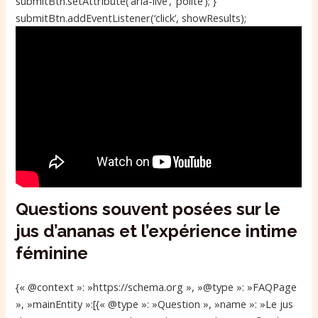
submitBtn.setAttribute(‘aria-live’, ‘polite’); }
submitBtn.addEventListener(‘click’, showResults);
Questions souvent posées sur le
jus d’ananas et l’expérience intime
féminine
{« @context »: »https://schema.org », »@type »: »FAQPage
», »mainEntity »:[{« @type »: »Question », »name »: »Le jus