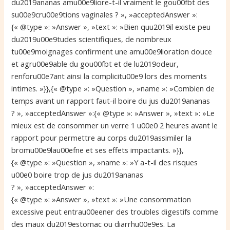
du2019ananas amu00e9liore-t-il vraiment le gou00fbt des
su00e9cru00e9tions vaginales ? », »acceptedAnswer »:
{« @type »: »Answer », »text »: »Bien quu2019il existe peu
du2019u00e9tudes scientifiques, de nombreux
tu00e9moignages confirment une amu00e9lioration douce
et agru00e9able du gou00fbt et de lu2019odeur,
renforu00e7ant ainsi la complicitu00e9 lors des moments
intimes. »}},{« @type »: »Question », »name »: »Combien de
temps avant un rapport faut-il boire du jus du2019ananas
? », »acceptedAnswer »:{« @type »: »Answer », »text »: »Le
mieux est de consommer un verre 1 u00e0 2 heures avant le
rapport pour permettre au corps du2019assimiler la
bromu00e9lau00efne et ses effets impactants. »}},
{« @type »: »Question », »name »: »Y a-t-il des risques
u00e0 boire trop de jus du2019ananas
? », »acceptedAnswer »:
{« @type »: »Answer », »text »: »Une consommation
excessive peut entrau00eener des troubles digestifs comme
des maux du2019estomac ou diarrhu00e9es. La