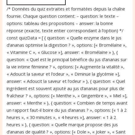
/* Données du quiz extraites et formatées depuis la chaîne
fournie. Chaque question contient: – question: le texte –
options: tableau des propositions – answer: la bonne
réponse (exacte, texte entier correspondant à l’option) */
const quizData = [ { question: « Quelle enzyme dans le jus
d’ananas optimise la digestion ? », options: [« Bromélaïne »,
« Vitamine C », « Glucose »], answer: « Bromélaïne » }, {
question: « Quel est le principal bénéfice du jus d’ananas sur
la vie intime féminine ? », options: [« Augmente la vitalité »,
« Adoucit la saveur et l’odeur », « Diminue la glycémie »],
answer: « Adoucit la saveur et l’odeur » }, { question: « Quel
ingrédient est souvent ajouté au jus d’ananas pour plus de
fraîcheur ? », options: [« Menthe », « Gingembre », « Miel »],
answer: « Menthe » }, { question: « Combien de temps avant
un rapport faut-il boire du jus d’ananas ? », options: [« 1 à 2
heures », « 30 minutes », « 4 heures »], answer: « 1 à 2
heures » }, { question: « Quelle marque propose des jus
d’ananas de qualité ? », options: [« Dole », « Joker », « Saint