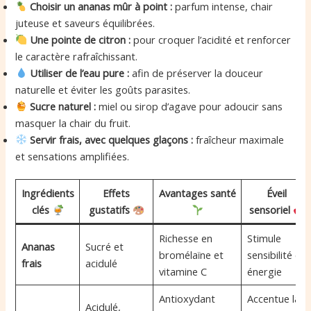
Choisir un ananas mûr à point :
parfum intense, chair
juteuse et saveurs équilibrées.
Une pointe de citron :
pour croquer l’acidité et renforcer
le caractère rafraîchissant.
Utiliser de l’eau pure :
afin de préserver la douceur
naturelle et éviter les goûts parasites.
Sucre naturel :
miel ou sirop d’agave pour adoucir sans
masquer la chair du fruit.
Servir frais, avec quelques glaçons :
fraîcheur maximale
et sensations amplifiées.
Ingrédients
Effets
Avantages santé
Éveil
clés
gustatifs
sensoriel
Richesse en
Stimule
Ananas
Sucré et
bromélaïne et
sensibilité et
frais
acidulé
vitamine C
énergie
Antioxydant
Accentue la
Acidulé,