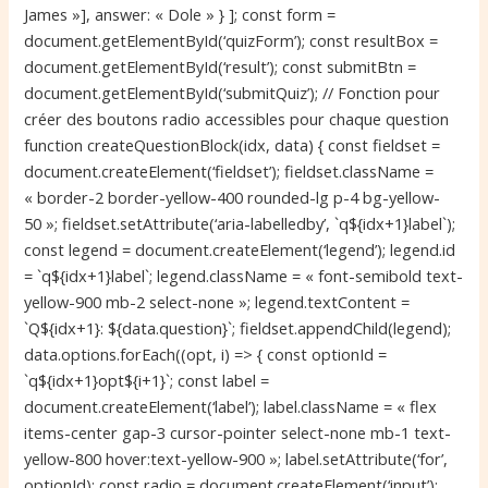
James »], answer: « Dole » } ]; const form =
document.getElementById(‘quizForm’); const resultBox =
document.getElementById(‘result’); const submitBtn =
document.getElementById(‘submitQuiz’); // Fonction pour
créer des boutons radio accessibles pour chaque question
function createQuestionBlock(idx, data) { const fieldset =
document.createElement(‘fieldset’); fieldset.className =
« border-2 border-yellow-400 rounded-lg p-4 bg-yellow-
50 »; fieldset.setAttribute(‘aria-labelledby’, `q${idx+1}label`);
const legend = document.createElement(‘legend’); legend.id
= `q${idx+1}label`; legend.className = « font-semibold text-
yellow-900 mb-2 select-none »; legend.textContent =
`Q${idx+1}: ${data.question}`; fieldset.appendChild(legend);
data.options.forEach((opt, i) => { const optionId =
`q${idx+1}opt${i+1}`; const label =
document.createElement(‘label’); label.className = « flex
items-center gap-3 cursor-pointer select-none mb-1 text-
yellow-800 hover:text-yellow-900 »; label.setAttribute(‘for’,
optionId); const radio = document.createElement(‘input’);