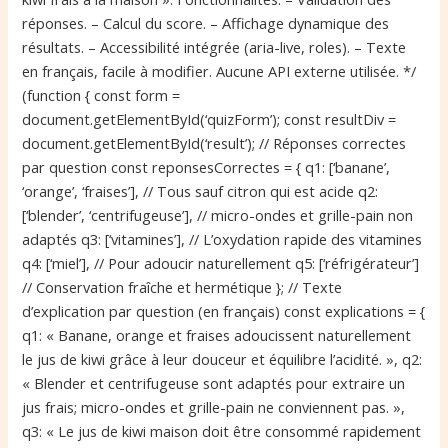
réponses. – Calcul du score. – Affichage dynamique des
résultats. – Accessibilité intégrée (aria-live, roles). – Texte
en français, facile à modifier. Aucune API externe utilisée. */
(function { const form =
document.getElementById(‘quizForm’); const resultDiv =
document.getElementById(‘result’); // Réponses correctes
par question const reponsesCorrectes = { q1: [‘banane’,
‘orange’, ‘fraises’], // Tous sauf citron qui est acide q2:
[‘blender’, ‘centrifugeuse’], // micro-ondes et grille-pain non
adaptés q3: [‘vitamines’], // L’oxydation rapide des vitamines
q4: [‘miel’], // Pour adoucir naturellement q5: [‘réfrigérateur’]
// Conservation fraîche et hermétique }; // Texte
d’explication par question (en français) const explications = {
q1: « Banane, orange et fraises adoucissent naturellement
le jus de kiwi grâce à leur douceur et équilibre l’acidité. », q2:
« Blender et centrifugeuse sont adaptés pour extraire un
jus frais; micro-ondes et grille-pain ne conviennent pas. »,
q3: « Le jus de kiwi maison doit être consommé rapidement