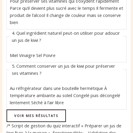
Pour préserver ses vitamines qui s’oxydent rapidement
Parce qu’il devient plus sucré avec le temps
Il fermente et
produit de l’alcool
Il change de couleur mais se conserve
bien
4. Quel ingrédient naturel peut-on utiliser pour adoucir
un jus de kiwi ?
Miel
Vinaigre
Sel
Poivre
5. Comment conserver un jus de kiwi pour préserver
ses vitamines ?
Au réfrigérateur dans une bouteille hermétique
À
température ambiante au soleil
Congelé puis décongelé
lentement
Séché à l’air libre
VOIR MES RÉSULTATS
/* Script de gestion du quiz interactif « Préparer un jus de
kiwi frais à la maison ». Fonctionnalités: – Validation des