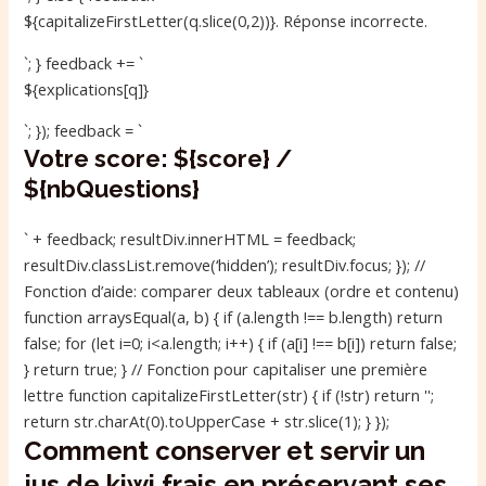
${capitalizeFirstLetter(q.slice(0,2))}. Réponse incorrecte.
`; } feedback += `
${explications[q]}
`; }); feedback = `
Votre score: ${score} /
${nbQuestions}
` + feedback; resultDiv.innerHTML = feedback;
resultDiv.classList.remove(‘hidden’); resultDiv.focus; }); //
Fonction d’aide: comparer deux tableaux (ordre et contenu)
function arraysEqual(a, b) { if (a.length !== b.length) return
false; for (let i=0; i<a.length; i++) { if (a[i] !== b[i]) return false;
} return true; } // Fonction pour capitaliser une première
lettre function capitalizeFirstLetter(str) { if (!str) return '';
return str.charAt(0).toUpperCase + str.slice(1); } });
Comment conserver et servir un
jus de kiwi frais en préservant ses