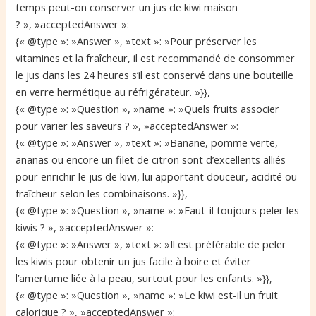
temps peut-on conserver un jus de kiwi maison
? », »acceptedAnswer »:
{« @type »: »Answer », »text »: »Pour préserver les
vitamines et la fraîcheur, il est recommandé de consommer
le jus dans les 24 heures s’il est conservé dans une bouteille
en verre hermétique au réfrigérateur. »}},
{« @type »: »Question », »name »: »Quels fruits associer
pour varier les saveurs ? », »acceptedAnswer »:
{« @type »: »Answer », »text »: »Banane, pomme verte,
ananas ou encore un filet de citron sont d’excellents alliés
pour enrichir le jus de kiwi, lui apportant douceur, acidité ou
fraîcheur selon les combinaisons. »}},
{« @type »: »Question », »name »: »Faut-il toujours peler les
kiwis ? », »acceptedAnswer »:
{« @type »: »Answer », »text »: »Il est préférable de peler
les kiwis pour obtenir un jus facile à boire et éviter
l’amertume liée à la peau, surtout pour les enfants. »}},
{« @type »: »Question », »name »: »Le kiwi est-il un fruit
calorique ? », »acceptedAnswer »: