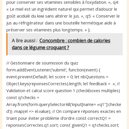
pour conserver ses vitamines sensibles à l’oxydation. », q4:
« Le miel est un ingrédient naturel qui permet d’adoucir le
goût acidulé du kiwi sans altérer le jus. », q5: « Conserver le
jus au réfrigérateur dans une bouteille hermétique aide à
préserver ses vitamines plus longtemps. » };
A lire aussi :
Concombre : combien de calories
dans ce légume croquant ?
// Gestionnaire de soumission du quiz
form.addEventListener(‘submit’, function(event) {
event.preventDefault; let score = 0; let nbQuestions =
Object.keys(reponsesCorrectes).length; let feedback = »; //
Validation et calcul score question 1 (checkboxes multiples)
const q1checks =
Array.from(form.querySelectorAll(‘input[name= »q1″]:checke
d’)) .map(el => el.value); // On compare réponses exactes en
triant pour éviter problème d’ordre const correctQ1 =
reponsesCorrectes.q1.sort; const givenQ1 = q1checks.sort;