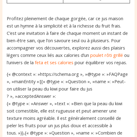
Profitez pleinement de chaque gorgée, car ce jus maison
est un hymne à la simplicité et à la richesse du fruit frais.
C’est une invitation à faire de chaque moment un instant de
bien-être sain, que l’on savoure seul ou à plusieurs. Pour
accompagner vos découvertes, explorez aussi des plaisirs
légers comme ceux liés aux calories d’un
poulet rôti grillé
ou
l’univers de la
feta et ses calories
pour équilibrer vos repas.
{« @context »: »https://schema.org », »@type »: »FAQPage
», »mainEntity »:[{« @type »: »Question », »name »: »Peut-
on utiliser la peau du kiwi pour faire du jus
? », »acceptedAnswer »:
{« @type »: »Answer », »text »: »Bien que la peau du kiwi
soit comestible, elle est rugueuse et peut amener une
texture moins agréable. Il est généralement conseillé de
peler les fruits pour un jus plus doux et accessible à
tous. »}},{« @type »: »Question », »name »: »Combien de