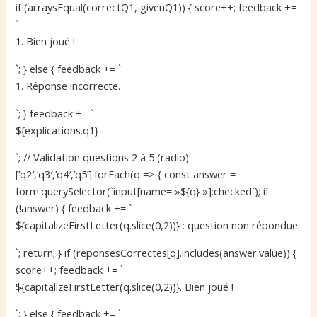
if (arraysEqual(correctQ1, givenQ1)) { score++; feedback +=
`
1. Bien joué !
`; } else { feedback += `
1. Réponse incorrecte.
`; } feedback += `
${explications.q1}
`; // Validation questions 2 à 5 (radio)
[‘q2′,’q3′,’q4′,’q5’].forEach(q => { const answer =
form.querySelector(`input[name= »${q} »]:checked`); if
(!answer) { feedback += `
${capitalizeFirstLetter(q.slice(0,2))} : question non répondue.
`; return; } if (reponsesCorrectes[q].includes(answer.value)) {
score++; feedback += `
${capitalizeFirstLetter(q.slice(0,2))}. Bien joué !
`; } else { feedback += `