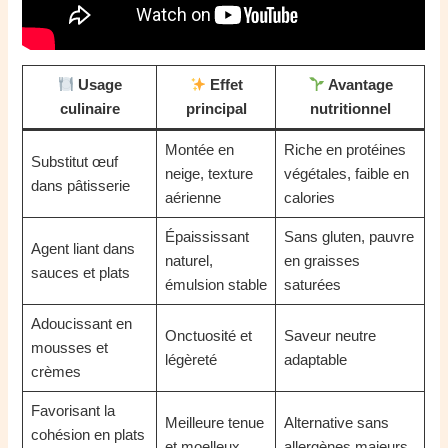
Usage
Effet
Avantage
culinaire
principal
nutritionnel
Montée en
Riche en protéines
Substitut œuf
neige, texture
végétales, faible en
dans pâtisserie
aérienne
calories
Épaississant
Sans gluten, pauvre
Agent liant dans
naturel,
en graisses
sauces et plats
émulsion stable
saturées
Adoucissant en
Onctuosité et
Saveur neutre
mousses et
légèreté
adaptable
crèmes
Favorisant la
Meilleure tenue
Alternative sans
cohésion en plats
et moelleux
allergènes majeurs