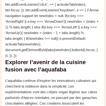
btn.addEventListener(‘click’, => { activateTab(index);
btn.focus; }); btn.addEventListener(‘keydown’, e => { // Arrow
navigation support let newIndex = null; if(e.key ===
‘ArrowRight’ || e.key === ‘ArrowDown’){ newIndex = (index +
1) % tabs.length; } else if(e.key === ‘ArrowLeft’ || e.key ===
‘ArrowUp’){ newIndex = (index – 1 + tabs.length) %
tabs.length; } if(newIndex !== null){ e.preventDefault;
activateTab(newIndex);
document.getElementById(tabs[newIndex].buttonId).focus; }
}); }); });
Explorer l’avenir de la cuisine
fusion avec l’aquafaba
L’aquafaba continue d’inspirer les innovateurs culinaires qui
cherchent la noblesse dans la simplicité. Les
expérimentations vont des crêpes vegan légères aux cakes
parfumés d’épices orientales, en passant par des ganaches
chocolatées allégées. Ces créations bousculent les