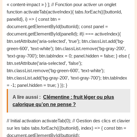
« content-impact » } ]; // Fonction pour activer un onglet
function activateTab(activeIndex){ tabs.forEach(({buttonId,
panelId}, i) => { const btn =
document.getElementById(buttonId); const panel =
document.getElementById(panelId); if(i === activeIndex){
btn.setAttribute(‘aria-selected’, ‘true’); btn.classList.add(‘bg-
green-600’, ‘text-white’); btn.classList.remove(‘bg-gray-200’,
‘text-gray-700’); btn.tabIndex = 0; panel.hidden = false; } else {
btn.setAttribute(‘aria-selected’, ‘false’);
btn.classList.remove(‘bg-green-600’, ‘text-white’);
btn.classList.add(‘bg-gray-200’, ‘text-gray-700’); btn.tabIndex
= -1; panel.hidden = true; } }); }
A lire aussi :
Clémentine : fruit léger ou plus
calorique qu’on ne pense ?
// Initial activation activateTab(0); // Gestion des clics et clavier
sur les tabs tabs.forEach(({buttonId}, index) => { const btn =
document.getElementById(buttonId);