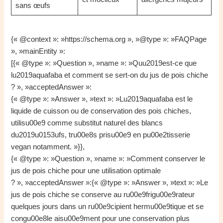
sans œufs
{« @context »: »https://schema.org », »@type »: »FAQPage
», »mainEntity »:
[{« @type »: »Question », »name »: »Quu2019est-ce que
lu2019aquafaba et comment se sert-on du jus de pois chiche
? », »acceptedAnswer »:
{« @type »: »Answer », »text »: »Lu2019aquafaba est le
liquide de cuisson ou de conservation des pois chiches,
utilisu00e9 comme substitut naturel des blancs
du2019u0153ufs, tru00e8s prisu00e9 en pu00e2tisserie
vegan notamment. »}},
{« @type »: »Question », »name »: »Comment conserver le
jus de pois chiche pour une utilisation optimale
? », »acceptedAnswer »:{« @type »: »Answer », »text »: »Le
jus de pois chiche se conserve au ru00e9frigu00e9rateur
quelques jours dans un ru00e9cipient hermu00e9tique et se
congu00e8le aisu00e9ment pour une conservation plus