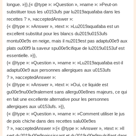
longue. »}},{« @type »: »Question », »name »: »Peut-on
substituer tous les u0153ufs par lu2019aquafaba dans les
recettes ? », »acceptedAnswer »:
{« @type »: »Answer », »text »: »Lu2019aquafaba est un
excellent substitut pour les blancs du2019u0153ufs
montu00e9s en neige, mais il nu2019est pas adaptu00e9 aux
plats ou00f9 la saveur spu00e9cifique de lu2019u0153uf est
essentielle. »}},
{« @type »: »Question », »name »: »Lu2019aquafaba est-il
adaptu00e9 aux personnes allergiques aux u0153ufs
? », »acceptedAnswer »:
{« @type »: »Answer », »text »: »Oui, ce liquide est
gu00e9nu00e9ralement sans allergu00e8nes majeurs, ce qui
en fait une excellente alternative pour les personnes
allergiques aux u0153ufs. »}},
{« @type »: »Question », »name »: »Comment utiliser le jus
de pois chiche dans des recettes salu00e9es
? », »acceptedAnswer »:{« @type »: »Answer », »text »: »Il
sert du2019u00e9paississant et du2019u00e9mulsifiant dans