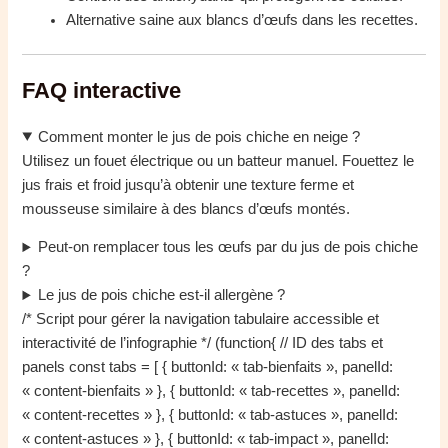
Alternative saine aux blancs d’œufs dans les recettes.
FAQ interactive
Comment monter le jus de pois chiche en neige ?
Utilisez un fouet électrique ou un batteur manuel. Fouettez le
jus frais et froid jusqu’à obtenir une texture ferme et
mousseuse similaire à des blancs d’œufs montés.
Peut-on remplacer tous les œufs par du jus de pois chiche
?
Le jus de pois chiche est-il allergène ?
/* Script pour gérer la navigation tabulaire accessible et
interactivité de l’infographie */ (function{ // ID des tabs et
panels const tabs = [ { buttonId: « tab-bienfaits », panelId:
« content-bienfaits » }, { buttonId: « tab-recettes », panelId:
« content-recettes » }, { buttonId: « tab-astuces », panelId:
« content-astuces » }, { buttonId: « tab-impact », panelId: