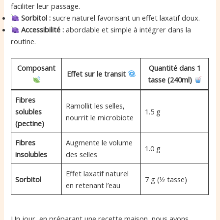
faciliter leur passage.
Sorbitol :
sucre naturel favorisant un effet laxatif doux.
Accessibilité :
abordable et simple à intégrer dans la
routine.
Composant
Quantité dans 1
Effet sur le transit
tasse (240ml)
Fibres
Ramollit les selles,
solubles
1.5 g
nourrit le microbiote
(pectine)
Fibres
Augmente le volume
1.0 g
insolubles
des selles
Effet laxatif naturel
Sorbitol
7 g (½ tasse)
en retenant l’eau
Un jour, en préparant une recette maison, nous avons