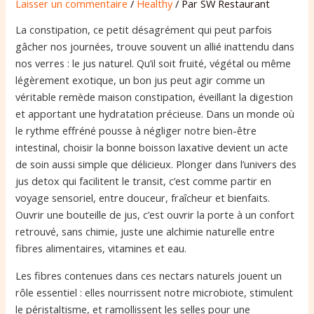
Laisser un commentaire
/
Healthy
/ Par
SW Restaurant
La constipation, ce petit désagrément qui peut parfois
gâcher nos journées, trouve souvent un allié inattendu dans
nos verres : le jus naturel. Qu’il soit fruité, végétal ou même
légèrement exotique, un bon jus peut agir comme un
véritable remède maison constipation, éveillant la digestion
et apportant une hydratation précieuse. Dans un monde où
le rythme effréné pousse à négliger notre bien-être
intestinal, choisir la bonne boisson laxative devient un acte
de soin aussi simple que délicieux. Plonger dans l’univers des
jus detox qui facilitent le transit, c’est comme partir en
voyage sensoriel, entre douceur, fraîcheur et bienfaits.
Ouvrir une bouteille de jus, c’est ouvrir la porte à un confort
retrouvé, sans chimie, juste une alchimie naturelle entre
fibres alimentaires, vitamines et eau.
Les fibres contenues dans ces nectars naturels jouent un
rôle essentiel : elles nourrissent notre microbiote, stimulent
le péristaltisme, et ramollissent les selles pour une