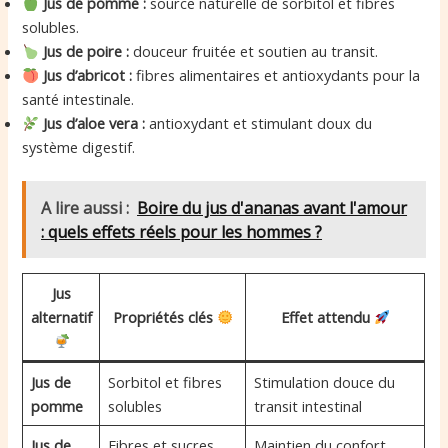
Jus de pomme :
source naturelle de sorbitol et fibres
solubles.
Jus de poire :
douceur fruitée et soutien au transit.
Jus d’abricot :
fibres alimentaires et antioxydants pour la
santé intestinale.
Jus d’aloe vera :
antioxydant et stimulant doux du
système digestif.
A lire aussi :
Boire du jus d'ananas avant l'amour
: quels effets réels pour les hommes ?
Jus
alternatif
Propriétés clés
Effet attendu
Jus de
Sorbitol et fibres
Stimulation douce du
pomme
solubles
transit intestinal
Jus de
Fibres et sucres
Maintien du confort