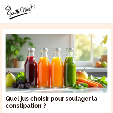
Aller
MAI
au
ME
contenu
Quel jus choisir pour soulager la
constipation ?