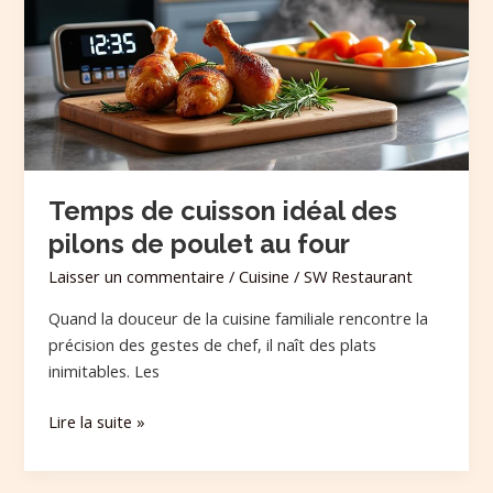
idéal
des
pilons
de
poulet
au
four
Temps de cuisson idéal des
pilons de poulet au four
Laisser un commentaire
/
Cuisine
/
SW Restaurant
Quand la douceur de la cuisine familiale rencontre la
précision des gestes de chef, il naît des plats
inimitables. Les
Lire la suite »