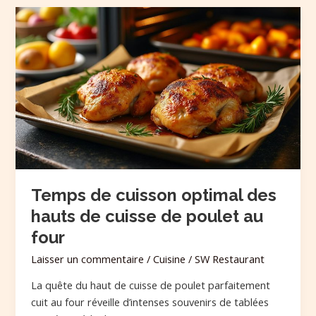
Temps
de
cuisson
optimal
des
hauts
de
cuisse
de
poulet
au
Temps de cuisson optimal des
four
hauts de cuisse de poulet au
four
Laisser un commentaire
/
Cuisine
/
SW Restaurant
La quête du haut de cuisse de poulet parfaitement
cuit au four réveille d’intenses souvenirs de tablées