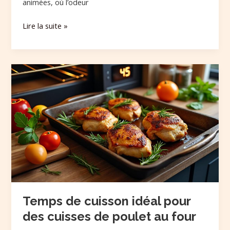
animées, où l’odeur
Lire la suite »
Temps
de
cuisson
idéal
pour
des
cuisses
de
poulet
au
four
Temps de cuisson idéal pour
des cuisses de poulet au four