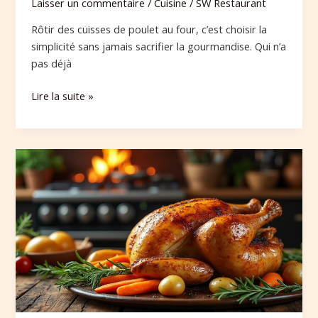
Laisser un commentaire
/
Cuisine
/
SW Restaurant
Rôtir des cuisses de poulet au four, c’est choisir la
simplicité sans jamais sacrifier la gourmandise. Qui n’a
pas déjà
Lire la suite »
Temps
de
cuisson
idéal
pour
un
poulet
rôti
juteux
au