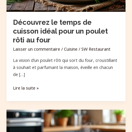
poulet
rôti
au
Découvrez le temps de
four
cuisson idéal pour un poulet
rôti au four
Laisser un commentaire
/
Cuisine
/
SW Restaurant
La vision d’un poulet rôti qui sort du four, croustillant
à souhait et parfumant la maison, éveille en chacun
de […]
Lire la suite »
Temps
de
cuisson