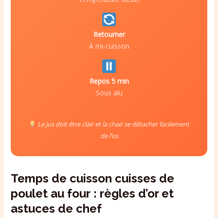
Retourner
À mi-cuisson
Repos 5 min
Sous alu
Le jus doit être clair et la chair se détacher facilement
de l’os
Temps de cuisson cuisses de
poulet au four : règles d’or et
astuces de chef