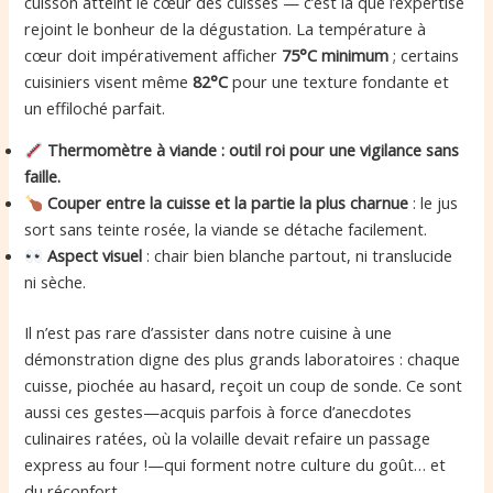
cuisson atteint le cœur des cuisses — c’est là que l’expertise
rejoint le bonheur de la dégustation. La température à
cœur doit impérativement afficher
75°C minimum
; certains
cuisiniers visent même
82°C
pour une texture fondante et
un effiloché parfait.
Thermomètre à viande : outil roi pour une vigilance sans
faille.
Couper entre la cuisse et la partie la plus charnue
: le jus
sort sans teinte rosée, la viande se détache facilement.
Aspect visuel
: chair bien blanche partout, ni translucide
ni sèche.
Il n’est pas rare d’assister dans notre cuisine à une
démonstration digne des plus grands laboratoires : chaque
cuisse, piochée au hasard, reçoit un coup de sonde. Ce sont
aussi ces gestes—acquis parfois à force d’anecdotes
culinaires ratées, où la volaille devait refaire un passage
express au four !—qui forment notre culture du goût… et
du réconfort.