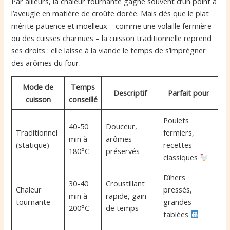
Par ailleurs, la chaleur tournante gagne souvent d’un point à
l’aveugle en matière de croûte dorée. Mais dès que le plat
mérite patience et moelleux – comme une volaille fermière
ou des cuisses charnues – la cuisson traditionnelle reprend
ses droits : elle laisse à la viande le temps de s’imprégner
des arômes du four.
Mode de
Temps
Descriptif
Parfait pour
cuisson
conseillé
Poulets
40-50
Douceur,
Traditionnel
fermiers,
min à
arômes
(statique)
recettes
180°C
préservés
classiques
Dîners
30-40
Croustillant
Chaleur
pressés,
min à
rapide, gain
tournante
grandes
200°C
de temps
tablées