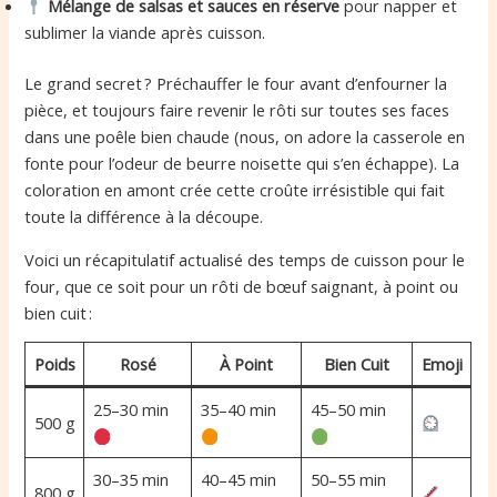
Mélange de salsas et sauces en réserve
pour napper et
sublimer la viande après cuisson.
Le grand secret ? Préchauffer le four avant d’enfourner la
pièce, et toujours faire revenir le rôti sur toutes ses faces
dans une poêle bien chaude (nous, on adore la casserole en
fonte pour l’odeur de beurre noisette qui s’en échappe). La
coloration en amont crée cette croûte irrésistible qui fait
toute la différence à la découpe.
Voici un récapitulatif actualisé des temps de cuisson pour le
four, que ce soit pour un rôti de bœuf saignant, à point ou
bien cuit :
Poids
Rosé
À Point
Bien Cuit
Emoji
25–30 min
35–40 min
45–50 min
500 g
30–35 min
40–45 min
50–55 min
800 g