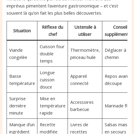
imprévus pimentent l’aventure gastronomique – et c’est
souvent là qu’on fait les plus belles découvertes.
Réflexe du
Ustensile à
Conseil
Situation
chef
utiliser
supplémentair
Cuisson four
Viande
Thermomètre,
Déglacer à mi-
double
congelée
pinceau huile
chemin
temps
Longue
Basse
Appareil
Repos avant
cuisson
température
connecté
découpe
douce
Surprise
Mise en
Accessoires
dernière
température
Marinade flas
barbecue
minute
rapide
Manque d’un
Recette
Livres de
Salsas maison
ingrédient
modifiée
recettes
en secours