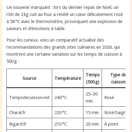
Un souvenir marquant : lors du dernier repas de Noël, un
rôti de 2 kg cuit au four a révélé un cœur délicatement rosé
à 58 °C avec le thermomètre, provoquant une explosion de
saveurs et d’émotions à table.
Pour les curieux, voici un comparatif actualisé des
recommandations des grands sites culinaires en 2026, qui
montrent une certaine variation sur les temps de cuisson à
500 g :
Temps
Type de
Source
Température
(500 g)
cuisson
25–30
Tempsdecuisson.net
240 °C
Rosé
min
Charal.fr
220 °C
15 min
Rosé/Saignan
Bigard.fr
210 °C
20 min
À point