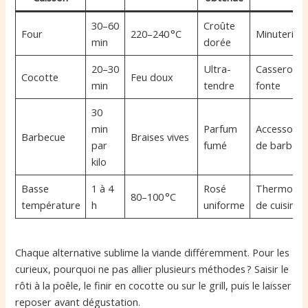
30–60
Croûte
Four
220–240 °C
Minuterie
min
dorée
20–30
Ultra-
Casserole 
Cocotte
Feu doux
min
tendre
fonte
30
min
Parfum
Accessoire
Barbecue
Braises vives
par
fumé
de barbec
kilo
Basse
1 à 4
Rosé
Thermomè
80–100 °C
température
h
uniforme
de cuisine
Chaque alternative sublime la viande différemment. Pour les
curieux, pourquoi ne pas allier plusieurs méthodes ? Saisir le
rôti à la poêle, le finir en cocotte ou sur le grill, puis le laisser
reposer avant dégustation.