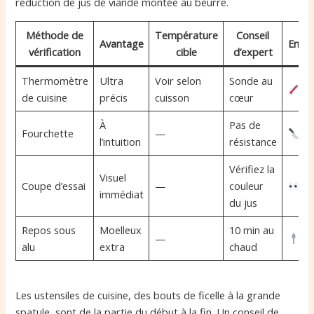
réduction de jus de viande montée au beurre.
Méthode de
Température
Conseil
Avantage
Emoji
vérification
cible
d’expert
Thermomètre
Ultra
Voir selon
Sonde au
de cuisine
précis
cuisson
cœur
À
Pas de
Fourchette
—
l’intuition
résistance
Vérifiez la
Visuel
Coupe d’essai
—
couleur
immédiat
du jus
Repos sous
Moelleux
10 min au
—
alu
extra
chaud
Les ustensiles de cuisine, des bouts de ficelle à la grande
spatule, sont de la partie du début à la fin. Un conseil de