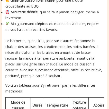
Grille de cuisson bien huilée
, pour une croûte
croustillante au BBQ.
Minuterie dédiée
, qu’il ne faut jamais négliger, même à
l’extérieur.
Mix gourmand d’épices
ou marinades à tester, inspirés
de vos livres de recettes favoris.
Le barbecue, quant à lui, joue sur d’autres émotions : la
chaleur des braises, les crépitements, les notes fumées. Il
nécessite d’allumer les braises en amont et de laisser
reposer la viande à température ambiante, avant de la
placer sur une grille bien chaude. Le mode de cuisson à
couvert, avec une surveillance attentive, offre un rôti relevé,
parfumé, presque carné à souhait.
Voici un tableau pour s’y retrouver parmi les différentes
méthodes :
Mode de
Texture
Durée
Température
Accessoir
Cuisson
obtenue