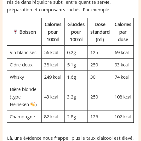
réside dans l’équilibre subtil entre quantité servie,
préparation et composants cachés. Par exemple :
Calories
Glucides
Dose
Calories
Boisson
pour
pour
standard
par
100ml
100ml
(ml)
dose
Vin blanc sec
56 kcal
0,2g
125
69 kcal
Cidre doux
38 kcal
5,1g
250
93 kcal
Whisky
249 kcal
1,6g
30
74 kcal
Bière blonde
(type
43 kcal
3,2g
250
108 kcal
Heineken
)
Champagne
82 kcal
2,8g
125
102 kcal
Là, une évidence nous frappe : plus le taux d’alcool est élevé,