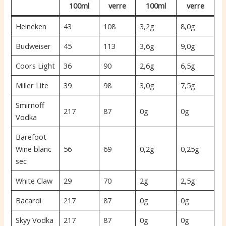
100ml
verre
100ml
verre
Heineken
43
108
3,2g
8,0g
Budweiser
45
113
3,6g
9,0g
Coors Light
36
90
2,6g
6,5g
Miller Lite
39
98
3,0g
7,5g
Smirnoff
217
87
0g
0g
Vodka
Barefoot
Wine blanc
56
69
0,2g
0,25g
sec
White Claw
29
70
2g
2,5g
Bacardi
217
87
0g
0g
Skyy Vodka
217
87
0g
0g