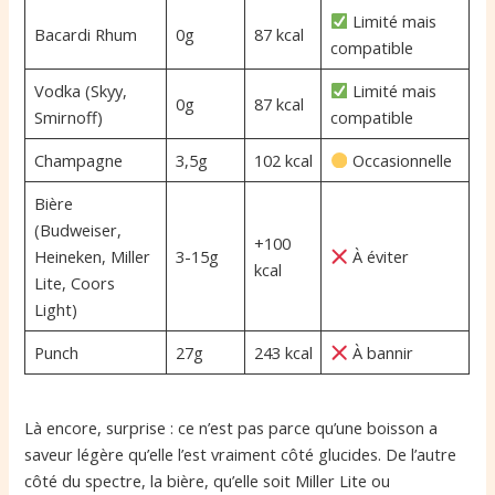
Limité mais
Bacardi Rhum
0g
87 kcal
compatible
Vodka (Skyy,
Limité mais
0g
87 kcal
Smirnoff)
compatible
Champagne
3,5g
102 kcal
Occasionnelle
Bière
(Budweiser,
+100
Heineken, Miller
3-15g
À éviter
kcal
Lite, Coors
Light)
Punch
27g
243 kcal
À bannir
Là encore, surprise : ce n’est pas parce qu’une boisson a
saveur légère qu’elle l’est vraiment côté glucides. De l’autre
côté du spectre, la bière, qu’elle soit Miller Lite ou