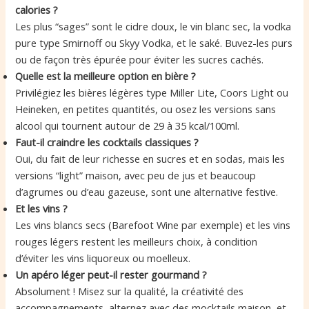
calories ?
Les plus “sages” sont le cidre doux, le vin blanc sec, la vodka
pure type Smirnoff ou Skyy Vodka, et le saké. Buvez-les purs
ou de façon très épurée pour éviter les sucres cachés.
Quelle est la meilleure option en bière ?
Privilégiez les bières légères type Miller Lite, Coors Light ou
Heineken, en petites quantités, ou osez les versions sans
alcool qui tournent autour de 29 à 35 kcal/100ml.
Faut-il craindre les cocktails classiques ?
Oui, du fait de leur richesse en sucres et en sodas, mais les
versions “light” maison, avec peu de jus et beaucoup
d’agrumes ou d’eau gazeuse, sont une alternative festive.
Et les vins ?
Les vins blancs secs (Barefoot Wine par exemple) et les vins
rouges légers restent les meilleurs choix, à condition
d’éviter les vins liquoreux ou moelleux.
Un apéro léger peut-il rester gourmand ?
Absolument ! Misez sur la qualité, la créativité des
accompagnements, alternez avec des mocktails maison, et