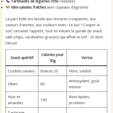
Tartinades de légumes rôtis
revisitées
Mini-salades fraîches
avec copeaux d’agrumes
La part belle est laissée aux textures croquantes, aux
saveurs franches, aux couleurs vives ! Le but ? Couper la
soif, rassasier l’appétit, tout en évitant la spirale du snack
salé (chips, cacahuètes grasses) qui affole la soif… et donc
l’alcool.
Calories pour
Snack apéritif
Vertus
50g
Crudités variées
Environ 20
Fibre, satiété
Antioxydant, goût
Olives
60
intense
Noix et
Bons lipides,
150
amandes
protéines
Tartinade