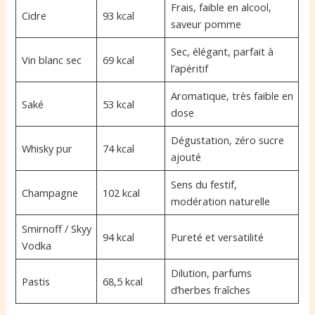
Frais, faible en alcool,
Cidre
93 kcal
saveur pomme
Sec, élégant, parfait à
Vin blanc sec
69 kcal
l’apéritif
Aromatique, très faible en
Saké
53 kcal
dose
Dégustation, zéro sucre
Whisky pur
74 kcal
ajouté
Sens du festif,
Champagne
102 kcal
modération naturelle
Smirnoff / Skyy
94 kcal
Pureté et versatilité
Vodka
Dilution, parfums
Pastis
68,5 kcal
d’herbes fraîches