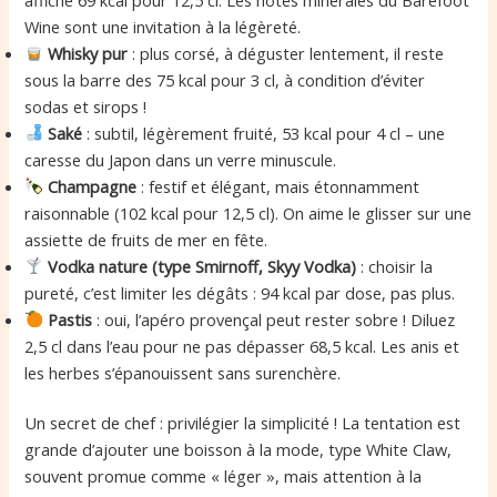
Wine sont une invitation à la légèreté.
Whisky pur
: plus corsé, à déguster lentement, il reste
sous la barre des 75 kcal pour 3 cl, à condition d’éviter
sodas et sirops !
Saké
: subtil, légèrement fruité, 53 kcal pour 4 cl – une
caresse du Japon dans un verre minuscule.
Champagne
: festif et élégant, mais étonnamment
raisonnable (102 kcal pour 12,5 cl). On aime le glisser sur une
assiette de fruits de mer en fête.
Vodka nature (type Smirnoff, Skyy Vodka)
: choisir la
pureté, c’est limiter les dégâts : 94 kcal par dose, pas plus.
Pastis
: oui, l’apéro provençal peut rester sobre ! Diluez
2,5 cl dans l’eau pour ne pas dépasser 68,5 kcal. Les anis et
les herbes s’épanouissent sans surenchère.
Un secret de chef : privilégier la simplicité ! La tentation est
grande d’ajouter une boisson à la mode, type White Claw,
souvent promue comme « léger », mais attention à la