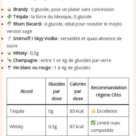
Brandy
: 0 glucide, pour un plaisir sans concession
Téquila
: la force du Mexique, 0 glucide
Rhum Bacardi
: 0 glucide, idéal pour revisiter le mojito
version sage
Smirnoff / Skyy Vodka
: versatilité et quasi absence de
sucre
Whisky
: 0,5g
Champagne
: entre 1 et 4g de glucides par verre
Vin blanc ou rouge
: 1 à 4g de glucides
Glucides
Calories
Recommandation
Alcool
par
par
régime Céto
dose
dose
Tequila
0g
85 kcal
Excellente
Limité mais
Whisky
0,5g
87 kcal
compatible