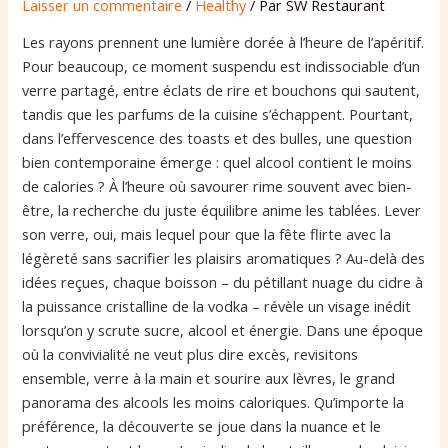
Laisser un commentaire
/
Healthy
/ Par
SW Restaurant
Les rayons prennent une lumière dorée à l’heure de l’apéritif.
Pour beaucoup, ce moment suspendu est indissociable d’un
verre partagé, entre éclats de rire et bouchons qui sautent,
tandis que les parfums de la cuisine s’échappent. Pourtant,
dans l’effervescence des toasts et des bulles, une question
bien contemporaine émerge : quel alcool contient le moins
de calories ? À l’heure où savourer rime souvent avec bien-
être, la recherche du juste équilibre anime les tablées. Lever
son verre, oui, mais lequel pour que la fête flirte avec la
légèreté sans sacrifier les plaisirs aromatiques ? Au-delà des
idées reçues, chaque boisson – du pétillant nuage du cidre à
la puissance cristalline de la vodka – révèle un visage inédit
lorsqu’on y scrute sucre, alcool et énergie. Dans une époque
où la convivialité ne veut plus dire excès, revisitons
ensemble, verre à la main et sourire aux lèvres, le grand
panorama des alcools les moins caloriques. Qu’importe la
préférence, la découverte se joue dans la nuance et le