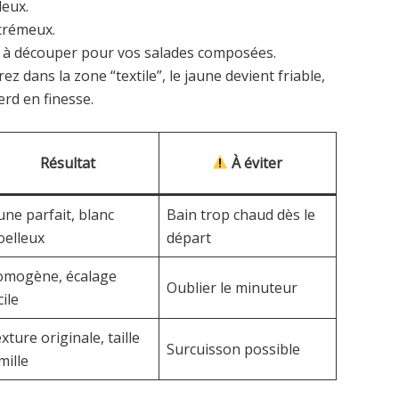
leux.
 crémeux.
êt à découper pour vos salades composées.
ez dans la zone “textile”, le jaune devient friable,
erd en finesse.
Résultat
À éviter
une parfait, blanc
Bain trop chaud dès le
elleux
départ
mogène, écalage
Oublier le minuteur
cile
xture originale, taille
Surcuisson possible
mille