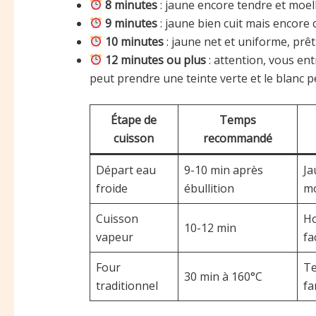
8 minutes
: jaune encore tendre et moel
9 minutes
: jaune bien cuit mais encore
10 minutes
: jaune net et uniforme, pr
12 minutes ou plus
: attention, vous entr
peut prendre une teinte verte et le blanc p
Étape de
Temps
cuisson
recommandé
Départ eau
9-10 min après
Ja
froide
ébullition
mo
Cuisson
Ho
10-12 min
vapeur
fa
Four
Te
30 min à 160°C
traditionnel
fa