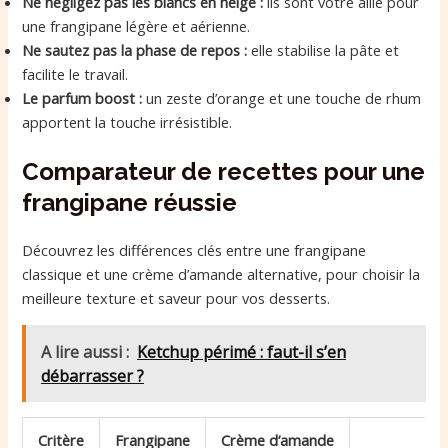
Ne négligez pas les blancs en neige :
ils sont votre allié pour
une frangipane légère et aérienne.
Ne sautez pas la phase de repos :
elle stabilise la pâte et
facilite le travail.
Le parfum boost :
un zeste d’orange et une touche de rhum
apportent la touche irrésistible.
Comparateur de recettes pour une
frangipane réussie
Découvrez les différences clés entre une frangipane
classique et une crème d’amande alternative, pour choisir la
meilleure texture et saveur pour vos desserts.
A lire aussi :
Ketchup périmé : faut-il s’en
débarrasser ?
T
Critère
Frangipane
Crème d’amande