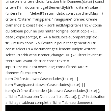
tri selon le critère choisi function trierDonnees(data) { const
a
critereTri = document.getElementById(‘tri-critere’).value; if
n
(critereTri === ‘default’) return data; const sortFieldMap = {
d
critere: ‘Critère’, frangipane: ‘Frangipane’, creme: ‘Crème
e
d’amande’ }; const field = sortFieldMap[critereTri]; // Copie
du tableau pour ne pas muter l’original const copie = […
data]; copie.sort((a, b) => a[field].localeCompare(b[field],
‘fr’)); return copie; } // Écouteur pour changement du tri
const selectTri = document.getElementById(‘tri-critere’);
selectTri.addEventListener(‘change’, => { // Filtrer l’éventuel
texte saisi avant de trier const texte =
inputFiltre.value.toLowerCase; const filtredData =
donnees.filter(item =>
item.Critère.toLowerCase.includes(texte) ||
item.Frangipane.toLowerCase.includes(texte) ||
item[« Crème d’amande »].toLowerCase.includes(texte) );
afficherTableau(trierDonnees(filtredData)); }); // Initialisation
affichage tableau complet afficherTableau(donnees);