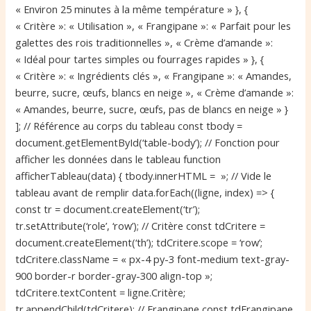
« Environ 25 minutes à la même température » }, {
c
« Critère »: « Utilisation », « Frangipane »: « Parfait pour les
r
galettes des rois traditionnelles », « Crème d’amande »:
i
« Idéal pour tartes simples ou fourrages rapides » }, {
t
« Critère »: « Ingrédients clés », « Frangipane »: « Amandes,
è
beurre, sucre, œufs, blancs en neige », « Crème d’amande »:
r
« Amandes, beurre, sucre, œufs, pas de blancs en neige » }
e
]; // Référence au corps du tableau const tbody =
s
document.getElementById(‘table-body’); // Fonction pour
d
afficher les données dans le tableau function
e
afficherTableau(data) { tbody.innerHTML = »; // Vide le
l
tableau avant de remplir data.forEach((ligne, index) => {
a
const tr = document.createElement(‘tr’);
f
tr.setAttribute(‘role’, ‘row’); // Critère const tdCritere =
r
document.createElement(‘th’); tdCritere.scope = ‘row’;
a
tdCritere.className = « px-4 py-3 font-medium text-gray-
n
900 border-r border-gray-300 align-top »;
g
tdCritere.textContent = ligne.Critère;
i
tr.appendChild(tdCritere); // Frangipane const tdFrangipane
p