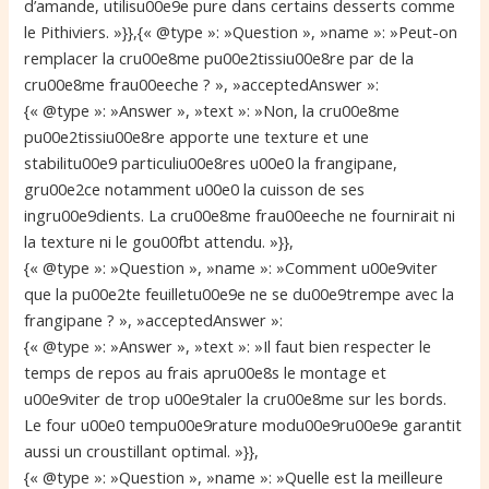
d’amande, utilisu00e9e pure dans certains desserts comme
le Pithiviers. »}},{« @type »: »Question », »name »: »Peut-on
remplacer la cru00e8me pu00e2tissiu00e8re par de la
cru00e8me frau00eeche ? », »acceptedAnswer »:
{« @type »: »Answer », »text »: »Non, la cru00e8me
pu00e2tissiu00e8re apporte une texture et une
stabilitu00e9 particuliu00e8res u00e0 la frangipane,
gru00e2ce notamment u00e0 la cuisson de ses
ingru00e9dients. La cru00e8me frau00eeche ne fournirait ni
la texture ni le gou00fbt attendu. »}},
{« @type »: »Question », »name »: »Comment u00e9viter
que la pu00e2te feuilletu00e9e ne se du00e9trempe avec la
frangipane ? », »acceptedAnswer »:
{« @type »: »Answer », »text »: »Il faut bien respecter le
temps de repos au frais apru00e8s le montage et
u00e9viter de trop u00e9taler la cru00e8me sur les bords.
Le four u00e0 tempu00e9rature modu00e9ru00e9e garantit
aussi un croustillant optimal. »}},
{« @type »: »Question », »name »: »Quelle est la meilleure