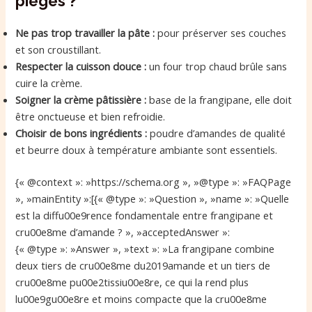
pièges ?
Ne pas trop travailler la pâte :
pour préserver ses couches
et son croustillant.
Respecter la cuisson douce :
un four trop chaud brûle sans
cuire la crème.
Soigner la crème pâtissière :
base de la frangipane, elle doit
être onctueuse et bien refroidie.
Choisir de bons ingrédients :
poudre d’amandes de qualité
et beurre doux à température ambiante sont essentiels.
{« @context »: »https://schema.org », »@type »: »FAQPage
», »mainEntity »:[{« @type »: »Question », »name »: »Quelle
est la diffu00e9rence fondamentale entre frangipane et
cru00e8me d’amande ? », »acceptedAnswer »:
{« @type »: »Answer », »text »: »La frangipane combine
deux tiers de cru00e8me du2019amande et un tiers de
cru00e8me pu00e2tissiu00e8re, ce qui la rend plus
lu00e9gu00e8re et moins compacte que la cru00e8me