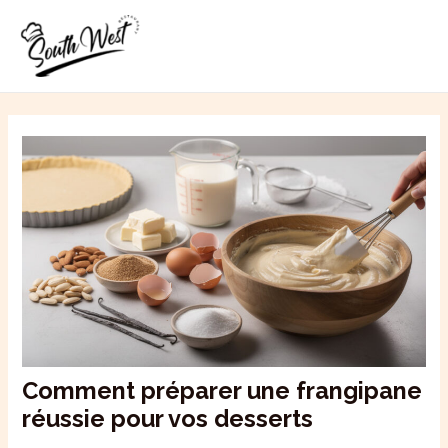
Aller
MAI
au
ME
contenu
Comment préparer une frangipane
réussie pour vos desserts