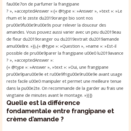
fau00e7on de parfumer la frangipane
? », »acceptedAnswer »:{« @type »: »Answer », »text »: »Le
rhum et le zeste du2019orange bio sont nos
pru00e9fu00e9ru00e9s pour relever la douceur des
amandes. Vous pouvez aussi varier avec un peu du2019eau
de fleur du2019oranger ou du2019extrait du2019amande
amu00e8re. »}},{« @type »: »Question », »name »: »Est-il
possible de pru00e9parer la frangipane u00e0 lu2019avance
? », »acceptedAnswer »:
{« @type »: »Answer », »text »: »Oui, une frangipane
pru00e9paru00e9e et ru00e9frigu00e9ru00e9e avant usage
reste facile u00e0 manipuler et permet une meilleure tenue
dans la pu00e2te. On recommande de la garder au frais une
vingtaine de minutes avant le montage. »}}]}
Quelle est la différence
fondamentale entre frangipane et
crème d’amande ?