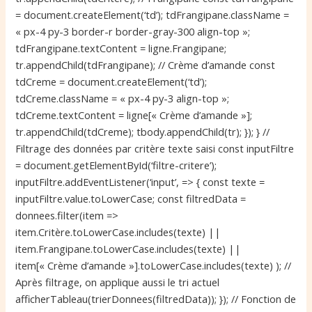
= document.createElement(‘td’); tdFrangipane.className =
a
« px-4 py-3 border-r border-gray-300 align-top »;
n
tdFrangipane.textContent = ligne.Frangipane;
e
tr.appendChild(tdFrangipane); // Crème d’amande const
e
tdCreme = document.createElement(‘td’);
t
tdCreme.className = « px-4 py-3 align-top »;
d
tdCreme.textContent = ligne[« Crème d’amande »];
e
tr.appendChild(tdCreme); tbody.appendChild(tr); }); } //
l
Filtrage des données par critère texte saisi const inputFiltre
a
= document.getElementById(‘filtre-critere’);
c
inputFiltre.addEventListener(‘input’, => { const texte =
r
inputFiltre.value.toLowerCase; const filtredData =
è
donnees.filter(item =>
m
item.Critère.toLowerCase.includes(texte) ||
e
item.Frangipane.toLowerCase.includes(texte) ||
d
item[« Crème d’amande »].toLowerCase.includes(texte) ); //
’
Après filtrage, on applique aussi le tri actuel
a
afficherTableau(trierDonnees(filtredData)); }); // Fonction de
m