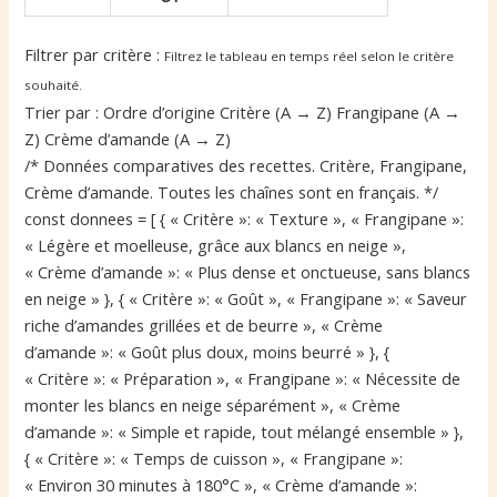
a
b
Filtrer par critère :
Filtrez le tableau en temps réel selon le critère
l
e
souhaité.
Trier par :
Ordre d’origine Critère (A → Z) Frangipane (A →
a
Z) Crème d’amande (A → Z)
u
/* Données comparatives des recettes. Critère, Frangipane,
c
Crème d’amande. Toutes les chaînes sont en français. */
o
const donnees = [ { « Critère »: « Texture », « Frangipane »:
m
« Légère et moelleuse, grâce aux blancs en neige »,
p
« Crème d’amande »: « Plus dense et onctueuse, sans blancs
a
en neige » }, { « Critère »: « Goût », « Frangipane »: « Saveur
r
riche d’amandes grillées et de beurre », « Crème
a
d’amande »: « Goût plus doux, moins beurré » }, {
t
« Critère »: « Préparation », « Frangipane »: « Nécessite de
i
monter les blancs en neige séparément », « Crème
f
d’amande »: « Simple et rapide, tout mélangé ensemble » },
d
{ « Critère »: « Temps de cuisson », « Frangipane »:
e
« Environ 30 minutes à 180°C », « Crème d’amande »:
s