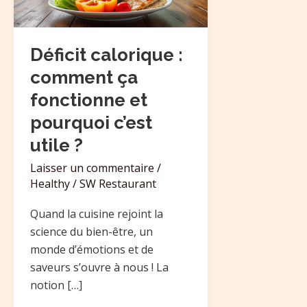
fonctionne
et
pourquoi
Déficit calorique :
c’est
comment ça
utile
fonctionne et
?
pourquoi c’est
utile ?
Laisser un commentaire
/
Healthy
/
SW Restaurant
Quand la cuisine rejoint la
science du bien-être, un
monde d’émotions et de
saveurs s’ouvre à nous ! La
notion […]