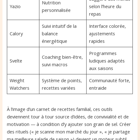
Nutrition
Yazio
selon l’heure du
personnalisée
repas
Suivi intuitif de la
Interface colorée,
Calory
balance
ajustements
énergétique
rapides
Programmes
Coaching bien-être,
Svelte
ludiques adaptés
suivi macros
aux saisons
Weight
Système de points,
Communauté forte,
Watchers
recettes variées
entraide
À l’image d’un carnet de recettes familial, ces outils
deviennent tour à tour source d’idées, de convivialité et de
motivation — à condition d’y ajouter son grain de sel. Créer
des rituels (« je scanne mon marché du jour », « je partage
ma meilleure salade de saison ») devient un moteur subtil