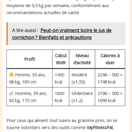
moyenne de 0,5 kg par semaine, conformément aux
recommandations actuelles de santé.
A lire aussi :
Peut-on vraiment boire le jus de
cornichon ? Bienfaits et précautions
Calcul
Niveau
Calories à
Profil
BMR
d’activité
viser
Femme, 35 ans,
1450
Modéré
2248 – 500 =
68 kg, 165 cm
kcal
(x1,55)
1748 kcal
Homme, 39 ans,
1830
Sédentaire
2196 – 500 =
82 kg, 175 cm
kcal
(x1,2)
1696 kcal
Pour ceux qui aiment tout suivre au gramme près, on se
tourne volontiers vers des outils comme
MyFitnessPal
,