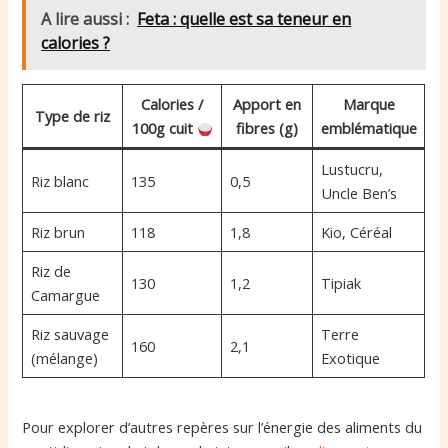
A lire aussi :
Feta : quelle est sa teneur en
calories ?
Calories /
Apport en
Marque
Type de riz
100g cuit
fibres (g)
emblématique
Lustucru,
Riz blanc
135
0,5
Uncle Ben’s
Riz brun
118
1,8
Kio, Céréal
Riz de
130
1,2
Tipiak
Camargue
Riz sauvage
Terre
160
2,1
(mélange)
Exotique
Pour explorer d’autres repères sur l’énergie des aliments du