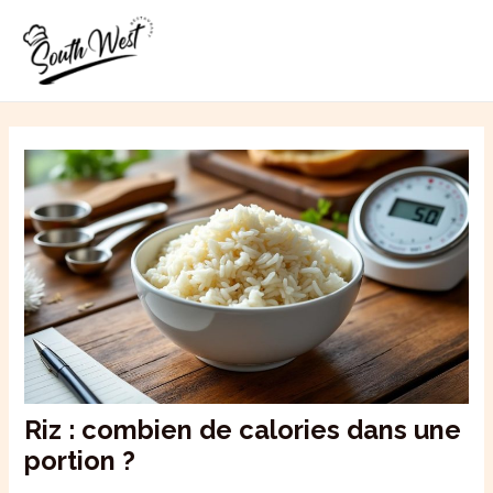
Aller
MAI
au
ME
contenu
Riz : combien de calories dans une
portion ?