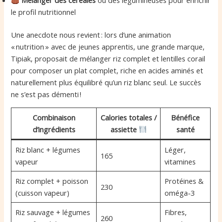
Mélanger des céréales
ou des légumineuses pour enrichir
le profil nutritionnel
Une anecdote nous revient : lors d’une animation
« nutrition » avec de jeunes apprentis, une grande marque,
Tipiak, proposait de mélanger riz complet et lentilles corail
pour composer un plat complet, riche en acides aminés et
naturellement plus équilibré qu’un riz blanc seul. Le succès
ne s’est pas démenti !
Combinaison
Calories totales /
Bénéfice
d’ingrédients
assiette
santé
Riz blanc + légumes
Léger,
165
vapeur
vitamines
Riz complet + poisson
Protéines &
230
(cuisson vapeur)
oméga-3
Riz sauvage + légumes
Fibres,
260