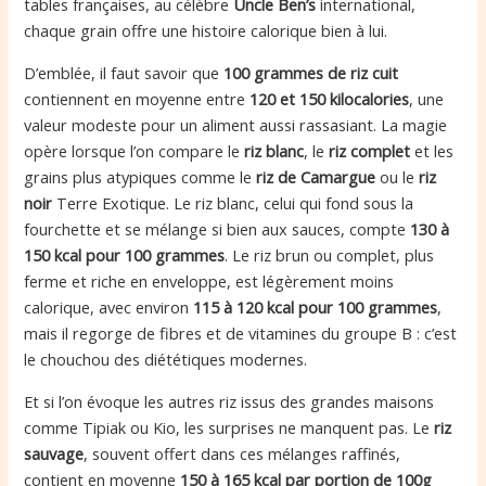
tables françaises, au célèbre
Uncle Ben’s
international,
chaque grain offre une histoire calorique bien à lui.
D’emblée, il faut savoir que
100 grammes de riz cuit
contiennent en moyenne entre
120 et 150 kilocalories
, une
valeur modeste pour un aliment aussi rassasiant. La magie
opère lorsque l’on compare le
riz blanc
, le
riz complet
et les
grains plus atypiques comme le
riz de Camargue
ou le
riz
noir
Terre Exotique. Le riz blanc, celui qui fond sous la
fourchette et se mélange si bien aux sauces, compte
130 à
150 kcal pour 100 grammes
. Le riz brun ou complet, plus
ferme et riche en enveloppe, est légèrement moins
calorique, avec environ
115 à 120 kcal pour 100 grammes
,
mais il regorge de fibres et de vitamines du groupe B : c’est
le chouchou des diététiques modernes.
Et si l’on évoque les autres riz issus des grandes maisons
comme Tipiak ou Kio, les surprises ne manquent pas. Le
riz
sauvage
, souvent offert dans ces mélanges raffinés,
contient en moyenne
150 à 165 kcal par portion de 100g