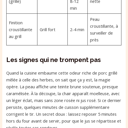
(grille)
8-12
nette
min
Peau
Finition
croustillante, à
croustillante
Grill fort
2-4 min
surveiller de
au grill
près
Les signes qui ne trompent pas
Quand la cuisine embaume cette odeur riche de porc grillé
mêlée à celle des herbes, on sait que ça y est, la magie
opère. La peau affiche une teinte brune soutenue, presque
caramélisée. À la découpe, la chair apparaît moelleuse, avec
un léger éclat, mais sans zone rosée ni jus rosé. Si ce dernier
persiste, quelques minutes de cuisson supplémentaire
corrigent le tir. Un secret doux : laissez reposer 5 minutes
hors du four avant de servir, pour que le jus se répartisse et
révèle toutes ses rondeurs.