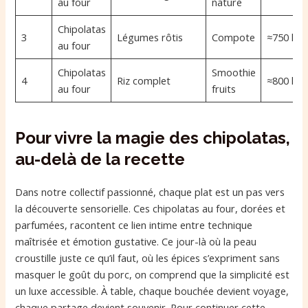
au four
nature
Chipolatas
3
Légumes rôtis
Compote
≈750 kca
au four
Chipolatas
Smoothie
4
Riz complet
≈800 kca
au four
fruits
Pour vivre la magie des chipolatas,
au-delà de la recette
Dans notre collectif passionné, chaque plat est un pas vers
la découverte sensorielle. Ces chipolatas au four, dorées et
parfumées, racontent ce lien intime entre technique
maîtrisée et émotion gustative. Ce jour-là où la peau
croustille juste ce qu’il faut, où les épices s’expriment sans
masquer le goût du porc, on comprend que la simplicité est
un luxe accessible. À table, chaque bouchée devient voyage,
chaque partage devient souvenir. Pour continuer cette