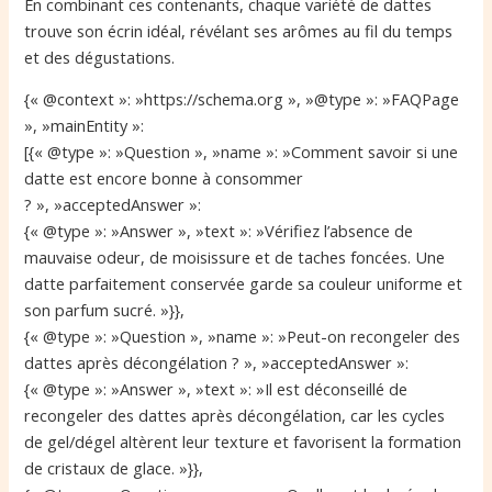
En combinant ces contenants, chaque variété de dattes
trouve son écrin idéal, révélant ses arômes au fil du temps
et des dégustations.
{« @context »: »https://schema.org », »@type »: »FAQPage
», »mainEntity »:
[{« @type »: »Question », »name »: »Comment savoir si une
datte est encore bonne à consommer
? », »acceptedAnswer »:
{« @type »: »Answer », »text »: »Vérifiez l’absence de
mauvaise odeur, de moisissure et de taches foncées. Une
datte parfaitement conservée garde sa couleur uniforme et
son parfum sucré. »}},
{« @type »: »Question », »name »: »Peut-on recongeler des
dattes après décongélation ? », »acceptedAnswer »:
{« @type »: »Answer », »text »: »Il est déconseillé de
recongeler des dattes après décongélation, car les cycles
de gel/dégel altèrent leur texture et favorisent la formation
de cristaux de glace. »}},