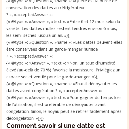
{« @type »: »Question », »name »: »Quelle est la durée de
conservation des dattes au réfrigérateur
? », »acceptedAnswer »:
{« @type »: »Answer », »text »: »Entre 6 et 12 mois selon la
variété. Les dattes molles restent tendres environ 6 mois,
les semi-sèches jusqu’à un an. »}},
{« @type »: »Question », »name »: »Les dattes peuvent-elles
être conservées dans un garde-manger humide
? », »acceptedAnswer »:
{« @type »: »Answer », »text »: »Non, un taux d’humidité
élevé (au-delà de 70 %) favorise la moisissure. Privilégiez un
espace sec et ventilé pour le garde-manger. »}},
{« @type »: »Question », »name »: »Faut-il dénoyauter les
dattes avant congélation ? », »acceptedAnswer »:
{« @type »: »Answer », »text »: »Pour gagner du temps lors
de l’utilisation, il est préférable de dénoyauter avant
congélation. Sinon, le noyau peut se retirer facilement après
décongélation. »}}]}
Comment savoir si une datte est