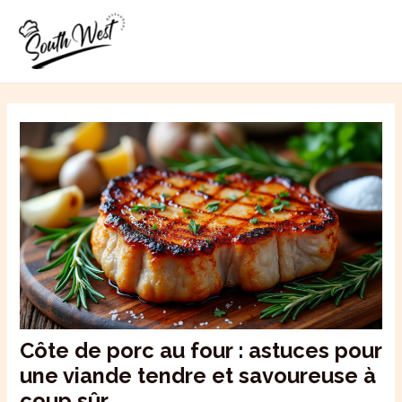
Aller
MAI
au
ME
contenu
Côte de porc au four : astuces pour
une viande tendre et savoureuse à
coup sûr