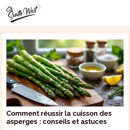
Aller
MAI
au
ME
contenu
Comment réussir la cuisson des
asperges : conseils et astuces