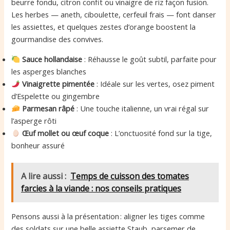
beurre fondu, citron confit ou vinaigre de riz façon fusion.
Les herbes — aneth, ciboulette, cerfeuil frais — font danser
les assiettes, et quelques zestes d’orange boostent la
gourmandise des convives.
Sauce hollandaise
: Réhausse le goût subtil, parfaite pour
les asperges blanches
Vinaigrette pimentée
: Idéale sur les vertes, osez piment
d’Espelette ou gingembre
Parmesan râpé
: Une touche italienne, un vrai régal sur
l’asperge rôti
Œuf mollet ou œuf coque
: L’onctuosité fond sur la tige,
bonheur assuré
A lire aussi :
Temps de cuisson des tomates
farcies à la viande : nos conseils pratiques
Pensons aussi à la présentation : aligner les tiges comme
des soldats sur une belle assiette Staub, parsemer de