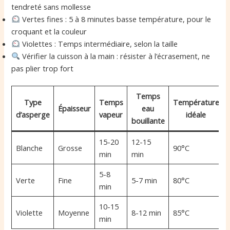
tendreté sans mollesse
Vertes fines : 5 à 8 minutes basse température, pour le
croquant et la couleur
Violettes : Temps intermédiaire, selon la taille
Vérifier la cuisson à la main : résister à l’écrasement, ne
pas plier trop fort
Temps
Type
Temps
Température
Épaisseur
eau
d’asperge
vapeur
idéale
bouillante
15-20
12-15
Blanche
Grosse
90°C
min
min
5-8
Verte
Fine
5-7 min
80°C
min
10-15
Violette
Moyenne
8-12 min
85°C
min