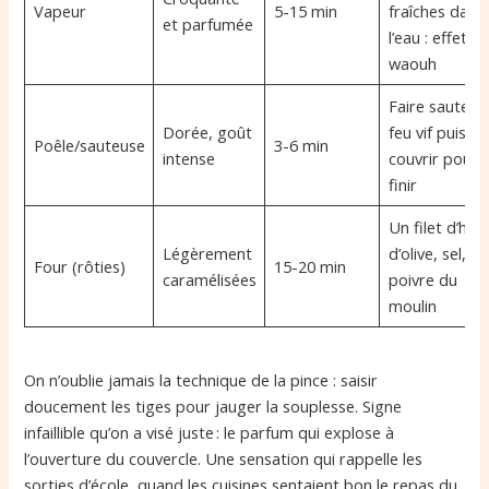
Vapeur
5-15 min
fraîches dans
et parfumée
l’eau : effet
waouh
Faire sauter à
Dorée, goût
feu vif puis
Poêle/sauteuse
3-6 min
intense
couvrir pour
finir
Un filet d’huil
Légèrement
d’olive, sel,
Four (rôties)
15-20 min
caramélisées
poivre du
moulin
On n’oublie jamais la technique de la pince : saisir
doucement les tiges pour jauger la souplesse. Signe
infaillible qu’on a visé juste : le parfum qui explose à
l’ouverture du couvercle. Une sensation qui rappelle les
sorties d’école, quand les cuisines sentaient bon le repas du