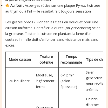
Au four
: Asperges rôties sur une plaque Pyrex, twistées
au thym ou à l’ail — le résultat fait toujours sensation.
Les gestes précis ? Plonger les tiges en bouquet pour une
cuisson uniforme. Contrôler la durée (on y reviendra !) selon
la grosseur. Tester la cuisson en plantant la lame d’un
couteau fin : elle doit s’enfoncer sans résistance mais sans
excès.
Texture
Temps
Mode cuisson
Tips de chef
obtenue
recommandé
Saler
Moelleuse,
6-12 min
généreuseme
Eau bouillante
légèrement
(selon
pour révéler l
ferme
épaisseur)
arômes
Un brin
d’herbes
Croquante