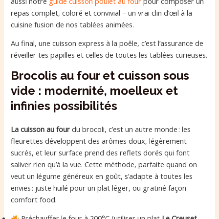
aussi notre
guide cuisson poulet au four
pour composer un
repas complet, coloré et convivial – un vrai clin d’œil à la
cuisine fusion de nos tablées animées.
Au final, une cuisson express à la poêle, c’est l’assurance de
réveiller tes papilles et celles de toutes les tablées curieuses.
Brocolis au four et cuisson sous
vide : modernité, moelleux et
infinies possibilités
La cuisson au four
du brocoli, c’est un autre monde : les
fleurettes développent des arômes doux, légèrement
sucrés, et leur surface prend des reflets dorés qui font
saliver rien qu’à la vue. Cette méthode, parfaite quand on
veut un légume généreux en goût, s’adapte à toutes les
envies : juste huilé pour un plat léger, ou gratiné façon
comfort food.
Préchauffer le four à 200°C (utiliser un plat
Le Creuset
,