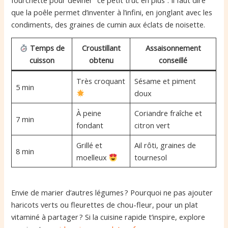
que la poêle permet d’inventer à l’infini, en jonglant avec les
condiments, des graines de cumin aux éclats de noisette.
Temps de
Croustillant
Assaisonnement
cuisson
obtenu
conseillé
Très croquant
Sésame et piment
5 min
doux
À peine
Coriandre fraîche et
7 min
fondant
citron vert
Grillé et
Ail rôti, graines de
8 min
moelleux
tournesol
Envie de marier d’autres légumes ? Pourquoi ne pas ajouter
haricots verts ou fleurettes de chou-fleur, pour un plat
vitaminé à partager ? Si la cuisine rapide t’inspire, explore