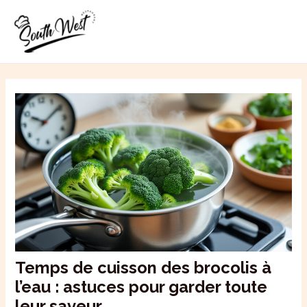
Aller
MAI
au
ME
contenu
Temps de cuisson des brocolis à
l’eau : astuces pour garder toute
leur saveur