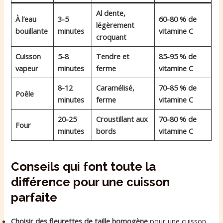
Al dente,
À l’eau
3-5
60-80 % de
légèrement
bouillante
minutes
vitamine C
croquant
Cuisson
5-8
Tendre et
85-95 % de
vapeur
minutes
ferme
vitamine C
8-12
Caramélisé,
70-85 % de
Poêle
minutes
ferme
vitamine C
20-25
Croustillant aux
70-80 % de
Four
minutes
bords
vitamine C
Conseils qui font toute la
différence pour une cuisson
parfaite
Choisir des fleurettes de taille homogène
pour une cuisson