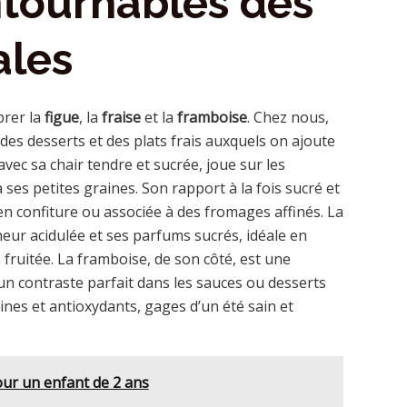
ontournables des
ales
brer la
figue
, la
fraise
et la
framboise
. Chez nous,
des desserts et des plats frais auxquels on ajoute
avec sa chair tendre et sucrée, joue sur les
ses petites graines. Son rapport à la fois sucré et
’en confiture ou associée à des fromages affinés. La
îcheur acidulée et ses parfums sucrés, idéale en
fruitée. La framboise, de son côté, est une
 un contraste parfait dans les sauces ou desserts
mines et antioxydants, gages d’un été sain et
our un enfant de 2 ans