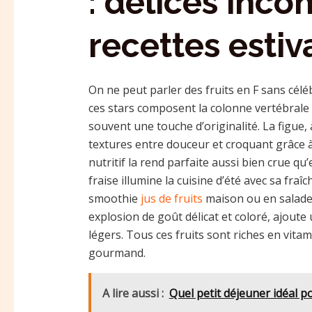
: délices inc
recettes estiv
On ne peut parler des fruits en F sans célé
ces stars composent la colonne vertébrale 
souvent une touche d’originalité. La figue, 
textures entre douceur et croquant grâce à 
nutritif la rend parfaite aussi bien crue qu
fraise illumine la cuisine d’été avec sa fra
smoothie
jus de fruits
maison ou en salade 
explosion de goût délicat et coloré, ajoute
légers. Tous ces fruits sont riches en vita
gourmand.
A lire aussi :
Quel petit déjeuner idéal p