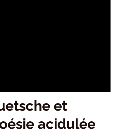
quetsche et
poésie acidulée