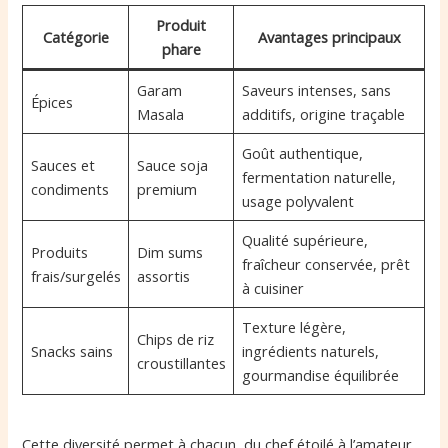
Produit
Catégorie
Avantages principaux
phare
Garam
Saveurs intenses, sans
Épices
Masala
additifs, origine traçable
Goût authentique,
Sauces et
Sauce soja
fermentation naturelle,
condiments
premium
usage polyvalent
Qualité supérieure,
Produits
Dim sums
fraîcheur conservée, prêt
frais/surgelés
assortis
à cuisiner
Texture légère,
Chips de riz
Snacks sains
ingrédients naturels,
croustillantes
gourmandise équilibrée
Cette diversité permet à chacun, du chef étoilé à l’amateur