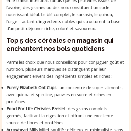
et le transit intestinal, tandis que les protéines issues de
l’avoine, des graines ou des noix constituent un socle
nourrissant idéal. Le blé complet, le sarrasin, le quinoa,
l’orge – autant d’ingrédients nobles qui structurent la base
d’un petit déjeuner riche, coloré et savoureux.
Top 5 des céréales en magasin qui
enchantent nos bols quotidiens
Parmi les choix que nous conseillons pour conjuguer goût et
nutrition, plusieurs marques se distinguent par leur
engagement envers des ingrédients simples et riches :
Purely Elizabeth Oat Cups
: un concentré de super-aliments,
avec quinoa et spiruline, pauvres en sucre et riches en
protéines.
Food For Life Céréales Ezekiel
: des grains complets
germés, facilitant la digestion et offrant une excellente
source de fibres et protéines.
Arrowhead Mills Millet soufflé
: délicieux et minimaliste, sans