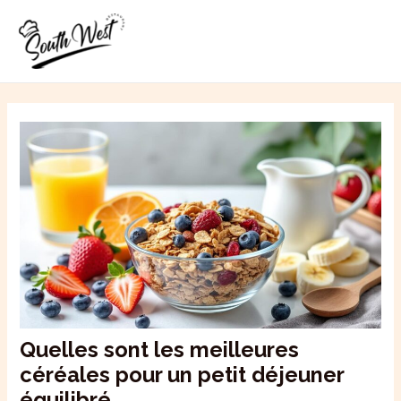
Aller
MAI
au
ME
contenu
Quelles sont les meilleures
céréales pour un petit déjeuner
équilibré