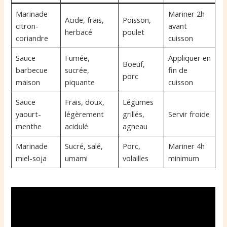
Marinade
Mariner 2h
Acide, frais,
Poisson,
citron-
avant
herbacé
poulet
coriandre
cuisson
Sauce
Fumée,
Appliquer en
Boeuf,
barbecue
sucrée,
fin de
porc
maison
piquante
cuisson
Sauce
Frais, doux,
Légumes
yaourt-
légèrement
grillés,
Servir froide
menthe
acidulé
agneau
Marinade
Sucré, salé,
Porc,
Mariner 4h
miel-soja
umami
volailles
minimum