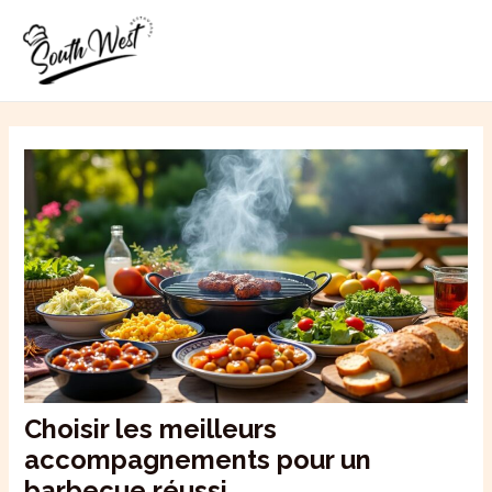
Aller
MAI
au
ME
contenu
Choisir les meilleurs
accompagnements pour un
barbecue réussi