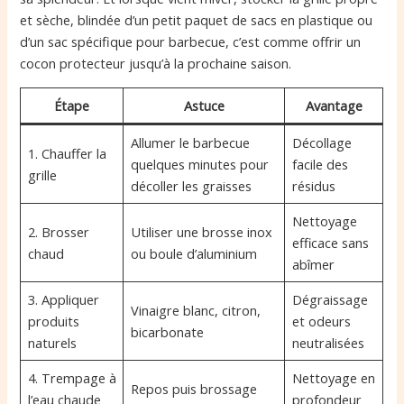
et sèche, blindée d’un petit paquet de sacs en plastique ou
d’un sac spécifique pour barbecue, c’est comme offrir un
cocon protecteur jusqu’à la prochaine saison.
Étape
Astuce
Avantage
Allumer le barbecue
Décollage
1. Chauffer la
quelques minutes pour
facile des
grille
décoller les graisses
résidus
Nettoyage
2. Brosser
Utiliser une brosse inox
efficace sans
chaud
ou boule d’aluminium
abîmer
3. Appliquer
Dégraissage
Vinaigre blanc, citron,
produits
et odeurs
bicarbonate
naturels
neutralisées
4. Trempage à
Nettoyage en
Repos puis brossage
l’eau chaude
profondeur