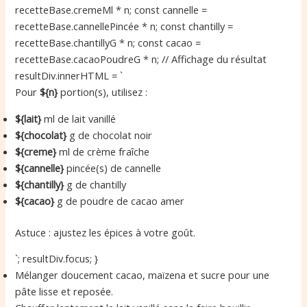
recetteBase.cremeMl * n; const cannelle =
recetteBase.cannellePincée * n; const chantilly =
recetteBase.chantillyG * n; const cacao =
recetteBase.cacaoPoudreG * n; // Affichage du résultat
resultDiv.innerHTML = `
Pour
${n}
portion(s), utilisez :
${lait}
ml de lait vanillé
${chocolat}
g de chocolat noir
${creme}
ml de crème fraîche
${cannelle}
pincée(s) de cannelle
${chantilly}
g de chantilly
${cacao}
g de poudre de cacao amer
Astuce : ajustez les épices à votre goût.
`; resultDiv.focus; }
Mélanger doucement cacao, maïzena et sucre pour une
pâte lisse et reposée.