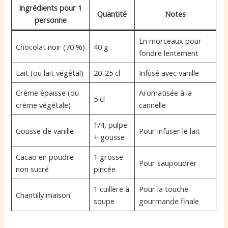
Ingrédients pour 1
Quantité
Notes
personne
En morceaux pour
Chocolat noir (70 %)
40 g
fondre lentement
Lait (ou lait végétal)
20-25 cl
Infusé avec vanille
Crème épaisse (ou
Aromatisée à la
5 cl
crème végétale)
cannelle
1/4, pulpe
Gousse de vanille
Pour infuser le lait
+ gousse
Cacao en poudre
1 grosse
Pour saupoudrer
non sucré
pincée
1 cuillère à
Pour la touche
Chantilly maison
soupe
gourmande finale