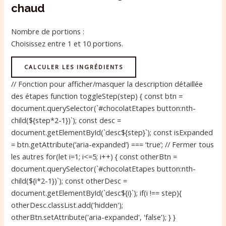
chaud
Nombre de portions :
Choisissez entre 1 et 10 portions.
CALCULER LES INGRÉDIENTS
// Fonction pour afficher/masquer la description détaillée
des étapes function toggleStep(step) { const btn =
document.querySelector(`#chocolatEtapes button:nth-
child(${step*2-1})`); const desc =
document.getElementById(`desc${step}`); const isExpanded
= btn.getAttribute(‘aria-expanded’) === ‘true’; // Fermer tous
les autres for(let i=1; i<=5; i++) { const otherBtn =
document.querySelector(`#chocolatEtapes button:nth-
child(${i*2-1})`); const otherDesc =
document.getElementById(`desc${i}`); if(i !== step){
otherDesc.classList.add('hidden');
otherBtn.setAttribute('aria-expanded', 'false'); } }