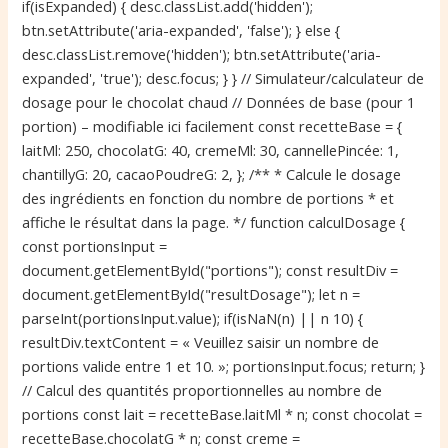
if(isExpanded) { desc.classList.add('hidden');
btn.setAttribute('aria-expanded', 'false'); } else {
desc.classList.remove('hidden'); btn.setAttribute('aria-
expanded', 'true'); desc.focus; } } // Simulateur/calculateur de
dosage pour le chocolat chaud // Données de base (pour 1
portion) – modifiable ici facilement const recetteBase = {
laitMl: 250, chocolatG: 40, cremeMl: 30, cannellePincée: 1,
chantillyG: 20, cacaoPoudreG: 2, }; /** * Calcule le dosage
des ingrédients en fonction du nombre de portions * et
affiche le résultat dans la page. */ function calculDosage {
const portionsInput =
document.getElementById("portions"); const resultDiv =
document.getElementById("resultDosage"); let n =
parseInt(portionsInput.value); if(isNaN(n) || n 10) {
resultDiv.textContent = « Veuillez saisir un nombre de
portions valide entre 1 et 10. »; portionsInput.focus; return; }
// Calcul des quantités proportionnelles au nombre de
portions const lait = recetteBase.laitMl * n; const chocolat =
recetteBase.chocolatG * n; const creme =