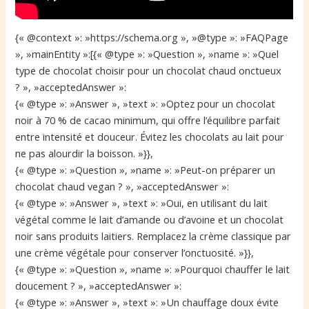
{« @context »: »https://schema.org », »@type »: »FAQPage
», »mainEntity »:[{« @type »: »Question », »name »: »Quel
type de chocolat choisir pour un chocolat chaud onctueux
? », »acceptedAnswer »:
{« @type »: »Answer », »text »: »Optez pour un chocolat
noir à 70 % de cacao minimum, qui offre l’équilibre parfait
entre intensité et douceur. Évitez les chocolats au lait pour
ne pas alourdir la boisson. »}},
{« @type »: »Question », »name »: »Peut-on préparer un
chocolat chaud vegan ? », »acceptedAnswer »:
{« @type »: »Answer », »text »: »Oui, en utilisant du lait
végétal comme le lait d’amande ou d’avoine et un chocolat
noir sans produits laitiers. Remplacez la crème classique par
une crème végétale pour conserver l’onctuosité. »}},
{« @type »: »Question », »name »: »Pourquoi chauffer le lait
doucement ? », »acceptedAnswer »:
{« @type »: »Answer », »text »: »Un chauffage doux évite