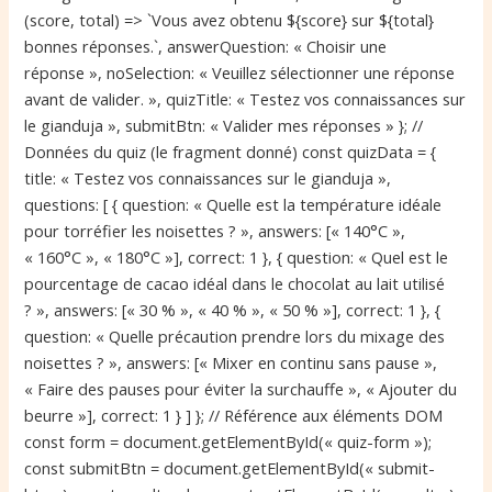
(score, total) => `Vous avez obtenu ${score} sur ${total}
bonnes réponses.`, answerQuestion: « Choisir une
réponse », noSelection: « Veuillez sélectionner une réponse
avant de valider. », quizTitle: « Testez vos connaissances sur
le gianduja », submitBtn: « Valider mes réponses » }; //
Données du quiz (le fragment donné) const quizData = {
title: « Testez vos connaissances sur le gianduja »,
questions: [ { question: « Quelle est la température idéale
pour torréfier les noisettes ? », answers: [« 140°C »,
« 160°C », « 180°C »], correct: 1 }, { question: « Quel est le
pourcentage de cacao idéal dans le chocolat au lait utilisé
? », answers: [« 30 % », « 40 % », « 50 % »], correct: 1 }, {
question: « Quelle précaution prendre lors du mixage des
noisettes ? », answers: [« Mixer en continu sans pause »,
« Faire des pauses pour éviter la surchauffe », « Ajouter du
beurre »], correct: 1 } ] }; // Référence aux éléments DOM
const form = document.getElementById(« quiz-form »);
const submitBtn = document.getElementById(« submit-