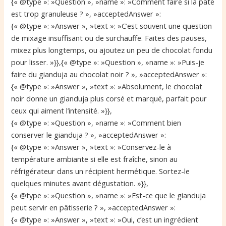
{« @type »: »Question », »name »: »Comment faire si la pâte
est trop granuleuse ? », »acceptedAnswer »:
{« @type »: »Answer », »text »: »C’est souvent une question
de mixage insuffisant ou de surchauffe. Faites des pauses,
mixez plus longtemps, ou ajoutez un peu de chocolat fondu
pour lisser. »}},{« @type »: »Question », »name »: »Puis-je
faire du gianduja au chocolat noir ? », »acceptedAnswer »:
{« @type »: »Answer », »text »: »Absolument, le chocolat
noir donne un gianduja plus corsé et marqué, parfait pour
ceux qui aiment l’intensité. »}},
{« @type »: »Question », »name »: »Comment bien
conserver le gianduja ? », »acceptedAnswer »:
{« @type »: »Answer », »text »: »Conservez-le à
température ambiante si elle est fraîche, sinon au
réfrigérateur dans un récipient hermétique. Sortez-le
quelques minutes avant dégustation. »}},
{« @type »: »Question », »name »: »Est-ce que le gianduja
peut servir en pâtisserie ? », »acceptedAnswer »:
{« @type »: »Answer », »text »: »Oui, c’est un ingrédient