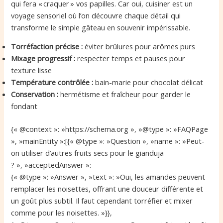
qui fera « craquer » vos papilles. Car oui, cuisiner est un
voyage sensoriel où l’on découvre chaque détail qui
transforme le simple gâteau en souvenir impérissable.
Torréfaction précise :
éviter brûlures pour arômes purs
Mixage progressif :
respecter temps et pauses pour
texture lisse
Température contrôlée :
bain-marie pour chocolat délicat
Conservation :
hermétisme et fraîcheur pour garder le
fondant
{« @context »: »https://schema.org », »@type »: »FAQPage
», »mainEntity »:[{« @type »: »Question », »name »: »Peut-
on utiliser d’autres fruits secs pour le gianduja
? », »acceptedAnswer »:
{« @type »: »Answer », »text »: »Oui, les amandes peuvent
remplacer les noisettes, offrant une douceur différente et
un goût plus subtil. Il faut cependant torréfier et mixer
comme pour les noisettes. »}},