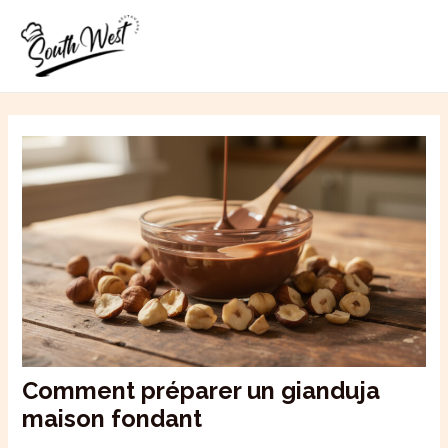
Aller
MAI
au
ME
contenu
Comment préparer un gianduja
maison fondant