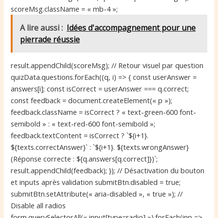
scoreMsg.className = « mb-4 »;
A lire aussi :
Idées d'accompagnement pour une
pierrade réussie
result.appendChild(scoreMsg); // Retour visuel par question
quizData.questions.forEach((q, i) => { const userAnswer =
answers[i]; const isCorrect = userAnswer === q.correct;
const feedback = document.createElement(« p »);
feedback.className = isCorrect ? « text-green-600 font-
semibold » : « text-red-600 font-semibold »;
feedback.textContent = isCorrect ? `${i+1}.
${texts.correctAnswer}` : `${i+1}. ${texts.wrongAnswer}
(Réponse correcte : ${q.answers[q.correct]})`;
result.appendChild(feedback); }); // Désactivation du bouton
et inputs après validation submitBtn.disabled = true;
submitBtn.setAttribute(« aria-disabled », « true »); //
Disable all radios
form.querySelectorAll(« input[type=radio] »).forEach(inp =>