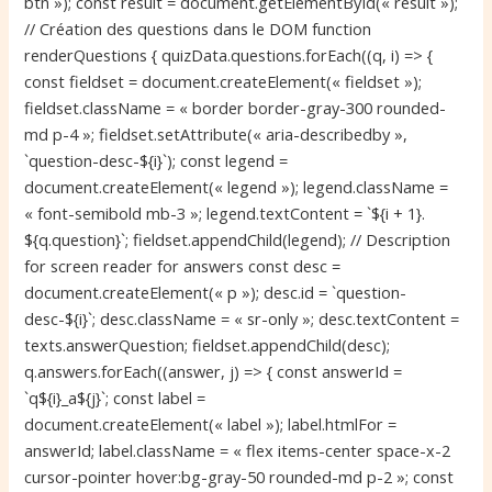
btn »); const result = document.getElementById(« result »);
// Création des questions dans le DOM function
renderQuestions { quizData.questions.forEach((q, i) => {
const fieldset = document.createElement(« fieldset »);
fieldset.className = « border border-gray-300 rounded-
md p-4 »; fieldset.setAttribute(« aria-describedby »,
`question-desc-${i}`); const legend =
document.createElement(« legend »); legend.className =
« font-semibold mb-3 »; legend.textContent = `${i + 1}.
${q.question}`; fieldset.appendChild(legend); // Description
for screen reader for answers const desc =
document.createElement(« p »); desc.id = `question-
desc-${i}`; desc.className = « sr-only »; desc.textContent =
texts.answerQuestion; fieldset.appendChild(desc);
q.answers.forEach((answer, j) => { const answerId =
`q${i}_a${j}`; const label =
document.createElement(« label »); label.htmlFor =
answerId; label.className = « flex items-center space-x-2
cursor-pointer hover:bg-gray-50 rounded-md p-2 »; const