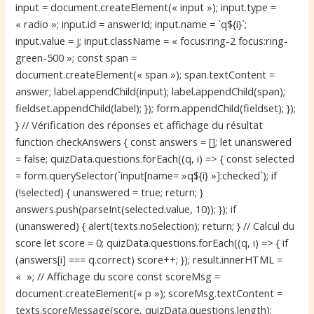
input = document.createElement(« input »); input.type =
« radio »; input.id = answerId; input.name = `q${i}`;
input.value = j; input.className = « focus:ring-2 focus:ring-
green-500 »; const span =
document.createElement(« span »); span.textContent =
answer; label.appendChild(input); label.appendChild(span);
fieldset.appendChild(label); }); form.appendChild(fieldset); });
} // Vérification des réponses et affichage du résultat
function checkAnswers { const answers = []; let unanswered
= false; quizData.questions.forEach((q, i) => { const selected
= form.querySelector(`input[name= »q${i} »]:checked`); if
(!selected) { unanswered = true; return; }
answers.push(parseInt(selected.value, 10)); }); if
(unanswered) { alert(texts.noSelection); return; } // Calcul du
score let score = 0; quizData.questions.forEach((q, i) => { if
(answers[i] === q.correct) score++; }); result.innerHTML =
« »; // Affichage du score const scoreMsg =
document.createElement(« p »); scoreMsg.textContent =
texts.scoreMessage(score, quizData.questions.length);