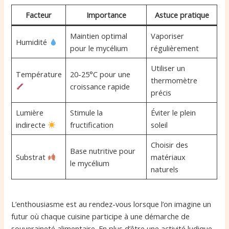
Facteur
Importance
Astuce pratique
Maintien optimal
Vaporiser
Humidité
pour le mycélium
régulièrement
Utiliser un
Température
20-25°C pour une
thermomètre
croissance rapide
précis
Lumière
Stimule la
Éviter le plein
indirecte
fructification
soleil
Choisir des
Base nutritive pour
Substrat
matériaux
le mycélium
naturels
L’enthousiasme est au rendez-vous lorsque l’on imagine un
futur où chaque cuisine participe à une démarche de
souveraineté alimentaire. En plus d’être une activité ludique,