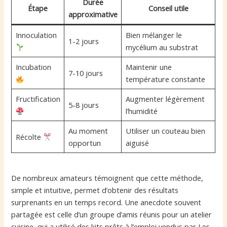
Durée
Étape
Conseil utile
approximative
Innoculation
Bien mélanger le
1-2 jours
mycélium au substrat
Incubation
Maintenir une
7-10 jours
température constante
Fructification
Augmenter légèrement
5-8 jours
l’humidité
Au moment
Utiliser un couteau bien
Récolte
opportun
aiguisé
De nombreux amateurs témoignent que cette méthode,
simple et intuitive, permet d’obtenir des résultats
surprenants en un temps record. Une anecdote souvent
partagée est celle d’un groupe d’amis réunis pour un atelier
cuisine, qui a utilisé des kits prêts à l’emploi vendus par Les